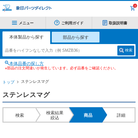
0
メニュー
ご利用ガイド
取扱説明書
本体製品から探す
部品から探す
検索
本体品番の探し方
※部品の注文間違いが発生しています。必ず品番をご確認ください。
ステンレスマグ
トップ
ステンレスマグ
検索結果
検索
商品
詳細
絞込