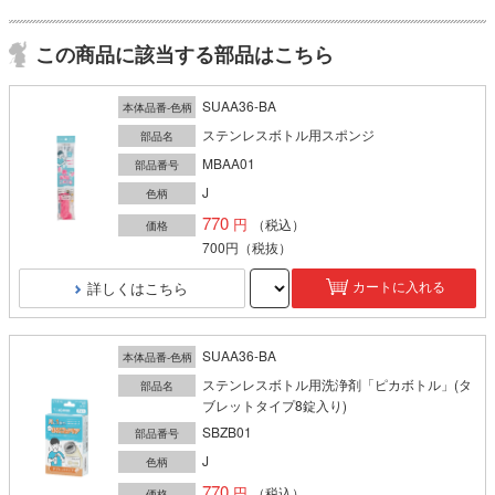
この商品に該当する部品はこちら
SUAA36-BA
本体品番-色柄
ステンレスボトル用スポンジ
部品名
MBAA01
部品番号
J
色柄
770
（税込）
価格
700円
（税抜）
詳しくはこちら
カートに入れる
SUAA36-BA
本体品番-色柄
ステンレスボトル用洗浄剤「ピカボトル」(タ
部品名
ブレットタイプ8錠入り)
SBZB01
部品番号
J
色柄
770
（税込）
価格