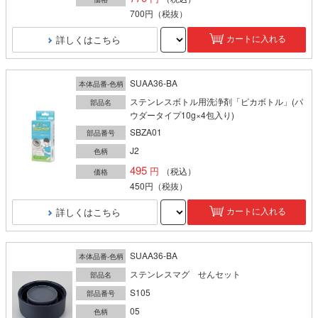
700円
（税抜）
詳しくはこちら
カートに入れる
SUAA36-BA
本体品番-色柄
ステンレスボトル用洗浄剤「ピカボトル」(パ
部品名
ウダータイプ10g×4包入り)
SBZA01
部品番号
J2
色柄
495
（税込）
価格
450円
（税抜）
詳しくはこちら
カートに入れる
SUAA36-BA
本体品番-色柄
ステンレスマグ せんセット
部品名
S105
部品番号
05
色柄