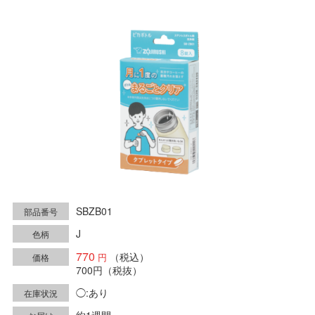
SBZB01
部品番号
J
色柄
770
（税込）
価格
700円
（税抜）
◯:あり
在庫状況
約1週間