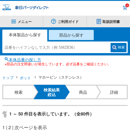
0
メニュー
ご利用ガイド
取扱説明書
本体製品から探す
部品から探す
検索
本体品番の探し方
※部品の注文間違いが発生しています。必ず品番をご確認ください。
トップ
マホービン（ステンレス）
ポット
検索結果
検索
商品
詳細
絞込
1 ～ 50 件目を表示しています。（全80件）
1
|
2
|
次ページを表示