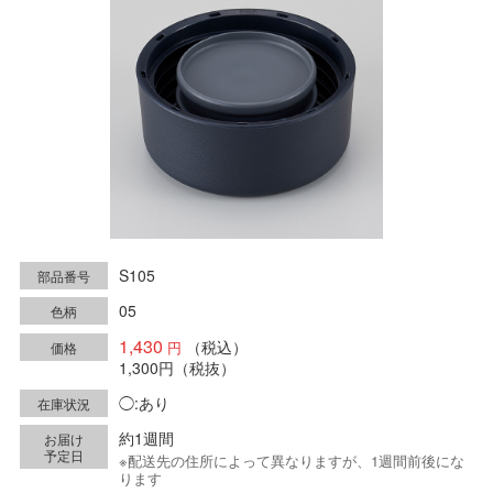
S105
部品番号
05
色柄
1,430
（税込）
価格
1,300円
（税抜）
◯:あり
在庫状況
約1週間
お届け
予定日
※配送先の住所によって異なりますが、1週間前後にな
ります