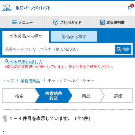
0
メニュー
ご利用ガイド
取扱説明書
本体製品から探す
部品から探す
検索
本体品番の探し方
※部品の注文間違いが発生しています。必ず品番をご確認ください。
トップ
ポット／クールピッチャー
業務用商品
検索結果
検索
商品
詳細
絞込
1 ～ 4 件目を表示しています。（全4件）
1