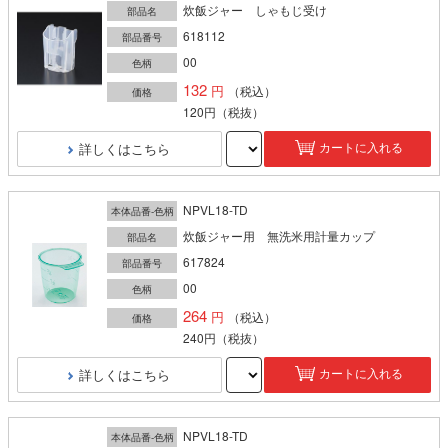
炊飯ジャー しゃもじ受け
部品名
618112
部品番号
00
色柄
132
（税込）
価格
120円
（税抜）
詳しくはこちら
カートに入れる
NPVL18-TD
本体品番-色柄
炊飯ジャー用 無洗米用計量カップ
部品名
617824
部品番号
00
色柄
264
（税込）
価格
240円
（税抜）
詳しくはこちら
カートに入れる
NPVL18-TD
本体品番-色柄