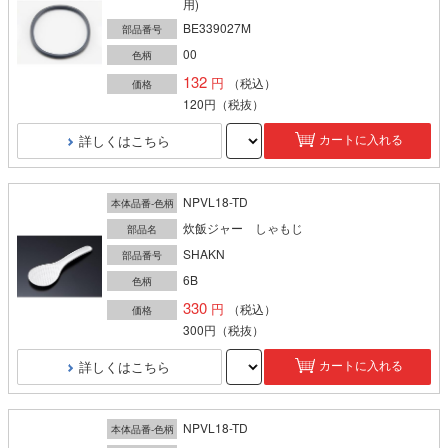
用)
BE339027M
部品番号
00
色柄
132
（税込）
価格
120円
（税抜）
詳しくはこちら
カートに入れる
NPVL18-TD
本体品番-色柄
炊飯ジャー しゃもじ
部品名
SHAKN
部品番号
6B
色柄
330
（税込）
価格
300円
（税抜）
詳しくはこちら
カートに入れる
NPVL18-TD
本体品番-色柄