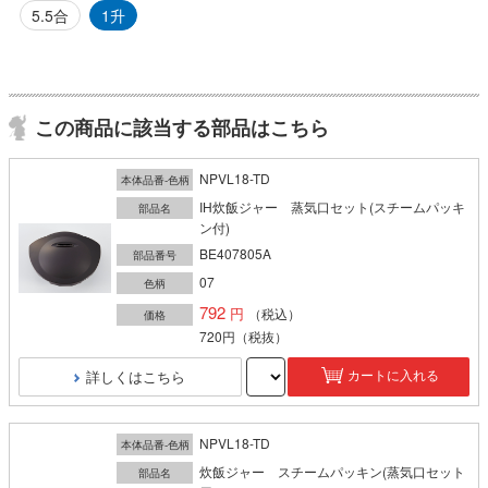
5.5合
1升
この商品に該当する部品はこちら
NPVL18-TD
本体品番-色柄
IH炊飯ジャー 蒸気口セット(スチームパッキ
部品名
ン付)
BE407805A
部品番号
07
色柄
792
（税込）
価格
720円
（税抜）
詳しくはこちら
カートに入れる
NPVL18-TD
本体品番-色柄
炊飯ジャー スチームパッキン(蒸気口セット
部品名