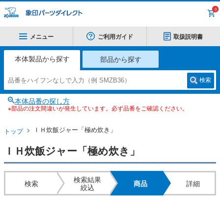
0
メニュー
ご利用ガイド
取扱説明書
本体製品から探す
部品から探す
検索
本体品番の探し方
※部品の注文間違いが発生しています。必ず品番をご確認ください。
ＩＨ炊飯ジャー「極め炊き」
トップ
ＩＨ炊飯ジャー「極め炊き」
検索結果
検索
商品
詳細
絞込