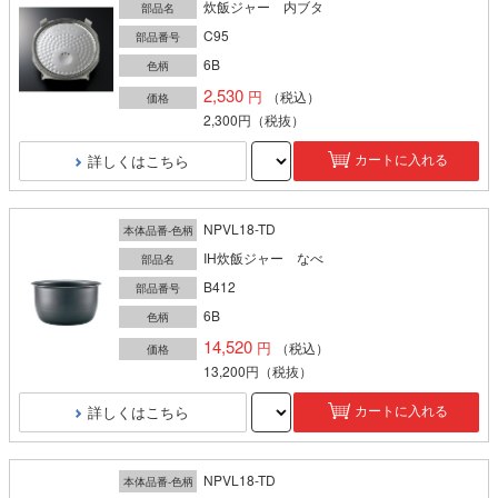
炊飯ジャー 内ブタ
部品名
C95
部品番号
6B
色柄
2,530
（税込）
価格
2,300円
（税抜）
詳しくはこちら
カートに入れる
NPVL18-TD
本体品番-色柄
IH炊飯ジャー なべ
部品名
B412
部品番号
6B
色柄
14,520
（税込）
価格
13,200円
（税抜）
詳しくはこちら
カートに入れる
NPVL18-TD
本体品番-色柄