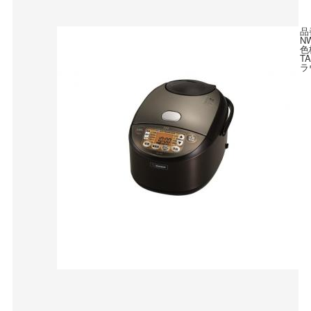
品
N
色
T
ラ