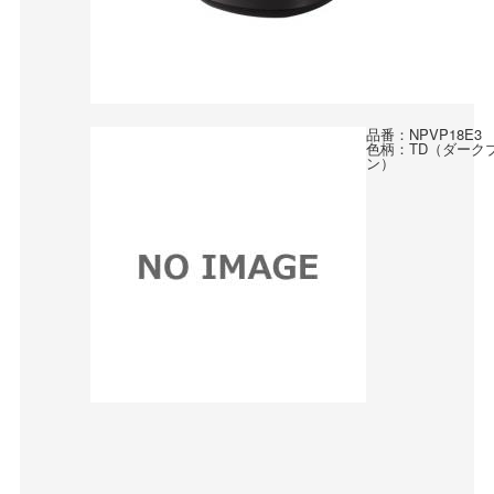
品番：NPVP18E3
色柄：TD（ダーク
ン）