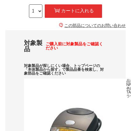
カートに入れる
この部品についてのお問い合わせ
対象製
ご購入前に対象製品をご確認く
品
ださい
対象製品が探しにくい場合、トップページの
「本体製品から探す」で製品品番を検索し、対
象部品をご確認ください
品
N
色
T
ラ