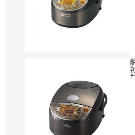
品
N
色
T
ラ