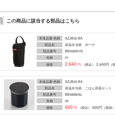
この商品に該当する部品はこちら
本体品番-色柄
SZJB02-BA
部品名
保温弁当箱 ポーチ
部品番号
BB458001N
色柄
01
2,640
2,400円
価格
（税込）
（
本体品番-色柄
SZJB02-BA
部品名
保温弁当箱 ごはん容器セット
部品番号
BB389805L
色柄
05
660
600円
価格
（税込）
（税抜