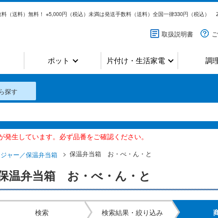
料（送料）無料！ ※5,000円（税込）未満は発送手数料（送料）全国一律330円（税込）
取扱説明書
ご
ポット
片付け・生活家電
調
ら探す
いが発生しています。必ず品番をご確認ください。
保温弁当箱 お・べ・ん・と
チジャー／保温弁当箱
保温弁当箱 お・べ・ん・と
検索
検索結果・絞り込み