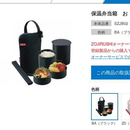
保温弁当箱 お
本体品番
SZJB02
色柄
BA（ブ
ZOJIRUSHIオー
登録製品からの購入で2
オーナーサービスで
この商品の取扱
色柄
BA（ブラック）
ZD