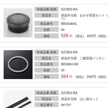
本体品番-色柄
SZJB02-BA
部品名
保温弁当箱 おかず容器セット（
り）
部品番号
BB264805L
色柄
09
528
480円
価格
（税込）
（税抜
本体品番-色柄
SZJB02-BA
部品名
保温弁当箱 ご飯容器パッキン
部品番号
BB389010M
色柄
00
264
240円
価格
（税込）
（税抜
本体品番-色柄
SZJB02-BA
部品名
保温弁当箱 はし箱セット
部品番号
567707