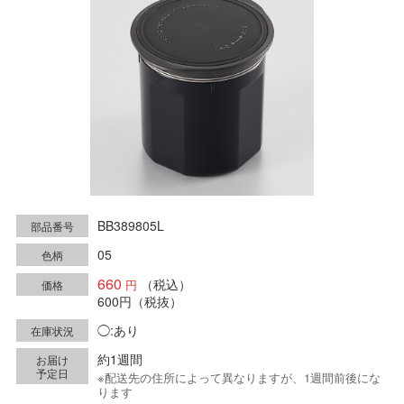
BB389805L
部品番号
05
色柄
660
（税込）
価格
600円
（税抜）
◯:あり
在庫状況
約1週間
お届け
予定日
※配送先の住所によって異なりますが、1週間前後にな
ります