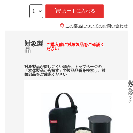
カートに入れる
この部品についてのお問い合わせ
対象製
ご購入前に対象製品をご確認く
品
ださい
対象製品が探しにくい場合、トップページの
「本体製品から探す」で製品品番を検索し、対
象部品をご確認ください
品
SZ
色
B
ラ
ク