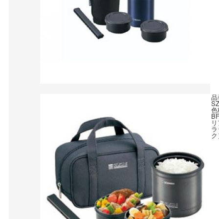
品
S
色
B
リ
ラ
ク