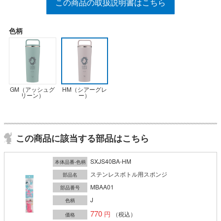
この商品の取扱説明書はこちら
色柄
GM（アッシュグ
HM（シアーグレ
リーン）
ー）
この商品に該当する部品はこちら
SXJS40BA-HM
本体品番-色柄
ステンレスボトル用スポンジ
部品名
MBAA01
部品番号
J
色柄
770
（税込）
価格