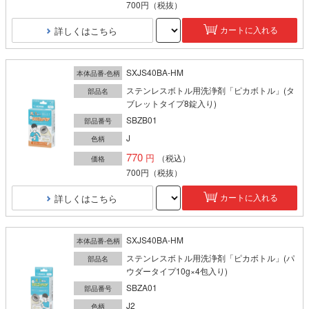
700円
（税抜）
詳しくはこちら
カートに入れる
SXJS40BA-HM
本体品番-色柄
ステンレスボトル用洗浄剤「ピカボトル」(タ
部品名
ブレットタイプ8錠入り)
SBZB01
部品番号
J
色柄
770
（税込）
価格
700円
（税抜）
詳しくはこちら
カートに入れる
SXJS40BA-HM
本体品番-色柄
ステンレスボトル用洗浄剤「ピカボトル」(パ
部品名
ウダータイプ10g×4包入り)
SBZA01
部品番号
J2
色柄