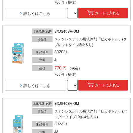
700円
（税抜）
詳しくはこちら
カートに入れる
SXJS40BA-GM
本体品番-色柄
ステンレスボトル用洗浄剤「ピカボトル」(タ
部品名
ブレットタイプ8錠入り)
SBZB01
部品番号
J
色柄
770
（税込）
価格
700円
（税抜）
詳しくはこちら
カートに入れる
SXJS40BA-GM
本体品番-色柄
ステンレスボトル用洗浄剤「ピカボトル」(パ
部品名
ウダータイプ10g×4包入り)
SBZA01
部品番号
J2
色柄