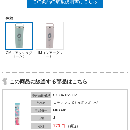
この商品の取扱説明書はこちら
色柄
GM（アッシュグ
HM（シアーグレ
リーン）
ー）
この商品に該当する部品はこちら
SXJS40BA-GM
本体品番-色柄
ステンレスボトル用スポンジ
部品名
MBAA01
部品番号
J
色柄
770
（税込）
価格