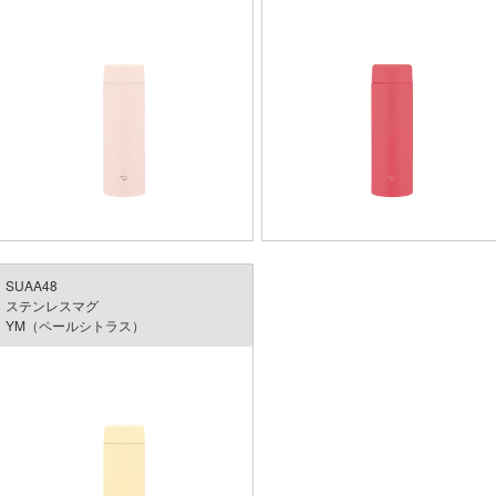
SUAA48
ステンレスマグ
YM（ペールシトラス）