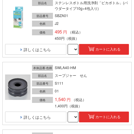
ステンレスボトル用洗浄剤「ピカボトル」(パ
部品名
ウダータイプ10g×4包入り)
SBZA01
部品番号
J2
色柄
495
（税込）
価格
450円
（税抜）
詳しくはこちら
カートに入れる
SWLA40-HM
本体品番-色柄
スープジャー せん
部品名
S111
部品番号
01
色柄
1,540
（税込）
価格
1,400円
（税抜）
詳しくはこちら
カートに入れる