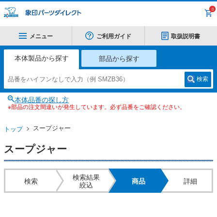
0
メニュー
ご利用ガイド
取扱説明書
本体製品から探す
部品から探す
検索
本体品番の探し方
※部品の注文間違いが発生しています。必ず品番をご確認ください。
スープジャー
トップ
スープジャー
検索結果
検索
商品
詳細
絞込