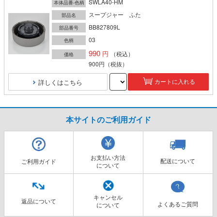
SWLA40-HM
本体品番-色柄
スープジャー ふた
部品名
BB827809L
部品番号
03
色柄
990
（税込）
価格
900円
（税抜）
詳しくはこちら
カートに入れる
本サイトのご利用ガイド
お支払い方法
配送について
ご利用ガイド
について
キャンセル
返品について
よくあるご質問
について