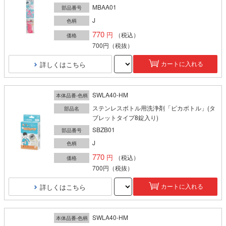
MBAA01
部品番号
J
色柄
770
（税込）
価格
700円
（税抜）
詳しくはこちら
カートに入れる
SWLA40-HM
本体品番-色柄
ステンレスボトル用洗浄剤「ピカボトル」(タ
部品名
ブレットタイプ8錠入り)
SBZB01
部品番号
J
色柄
770
（税込）
価格
700円
（税抜）
詳しくはこちら
カートに入れる
SWLA40-HM
本体品番-色柄