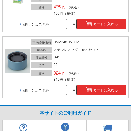
495
（税込）
価格
450円
（税抜）
詳しくはこちら
カートに入れる
SMZB48DN-GM
本体品番-色柄
ステンレスマグ せんセット
部品名
S91
部品番号
22
色柄
924
（税込）
価格
840円
（税抜）
詳しくはこちら
カートに入れる
本サイトのご利用ガイド