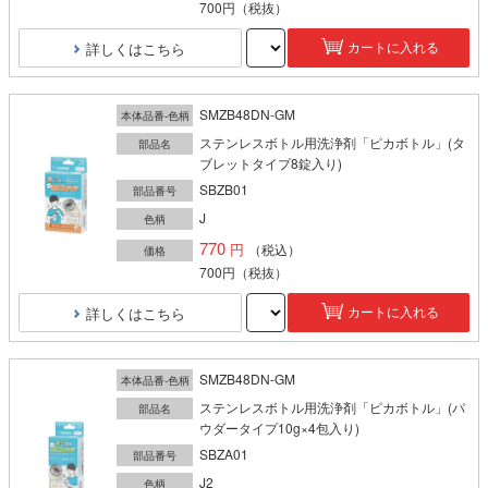
700円
（税抜）
詳しくはこちら
カートに入れる
SMZB48DN-GM
本体品番-色柄
ステンレスボトル用洗浄剤「ピカボトル」(タ
部品名
ブレットタイプ8錠入り)
SBZB01
部品番号
J
色柄
770
（税込）
価格
700円
（税抜）
詳しくはこちら
カートに入れる
SMZB48DN-GM
本体品番-色柄
ステンレスボトル用洗浄剤「ピカボトル」(パ
部品名
ウダータイプ10g×4包入り)
SBZA01
部品番号
J2
色柄