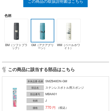
この商品の取扱説明書はこちら
色柄
BM（ソフトブラ
GM（アクアグリ
WM（ペールホワ
ック）
ーン）
イト）
この商品に該当する部品はこちら
SMZB48DN-GM
本体品番-色柄
ステンレスボトル用スポンジ
部品名
MBAA01
部品番号
J
色柄
770
（税込）
価格