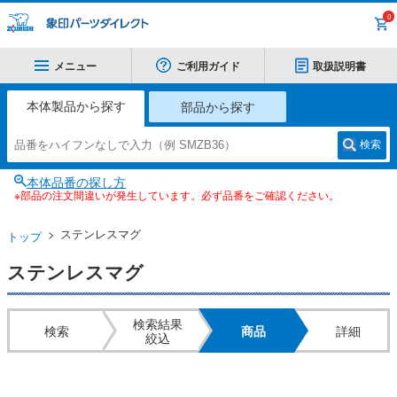
0
メニュー
ご利用ガイド
取扱説明書
本体製品から探す
部品から探す
検索
本体品番の探し方
※部品の注文間違いが発生しています。必ず品番をご確認ください。
ステンレスマグ
トップ
ステンレスマグ
検索結果
検索
商品
詳細
絞込