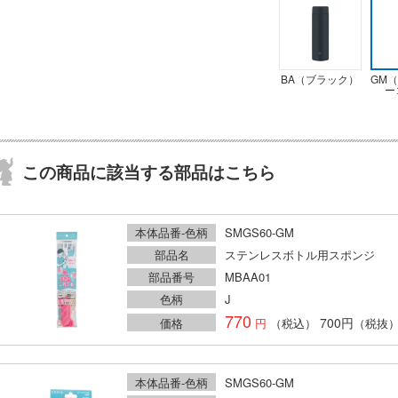
BA（ブラック）
GM
ー
この商品に該当する部品はこちら
本体品番-色柄
SMGS60-GM
部品名
ステンレスボトル用スポンジ
部品番号
MBAA01
色柄
J
770
700円
価格
（税込）
（税抜
本体品番-色柄
SMGS60-GM