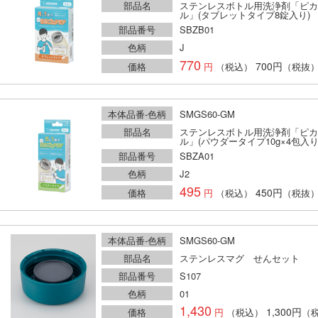
部品名
ステンレスボトル用洗浄剤「ピカ
ル」(タブレットタイプ8錠入り)
部品番号
SBZB01
色柄
J
770
700円
価格
（税込）
（税抜
本体品番-色柄
SMGS60-GM
部品名
ステンレスボトル用洗浄剤「ピカ
ル」(パウダータイプ10g×4包入り
部品番号
SBZA01
色柄
J2
495
450円
価格
（税込）
（税抜
本体品番-色柄
SMGS60-GM
部品名
ステンレスマグ せんセット
部品番号
S107
色柄
01
1,430
1,300円
価格
（税込）
（