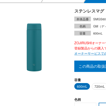
ステンレスマグ
本体品番
SMGS60
色柄
GM（デ
容量
600mL
ZOJIRUSHIオー
登録製品からの購入で2
オーナーサービスで
この商品の取扱
容量
600mL
720mL
色柄