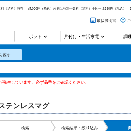
料（送料）無料！ ※5,000円（税込）未満は発送手数料（送料）全国一律330円（税込）
取扱説明書
ご
ポット
片付け・生活家電
調
ら探す
いが発生しています。必ず品番をご確認ください。
ステンレスマグ
検索
検索結果・絞り込み