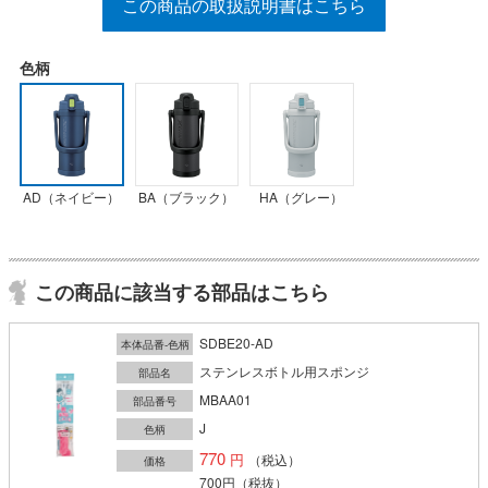
この商品の取扱説明書はこちら
色柄
AD（ネイビー）
BA（ブラック）
HA（グレー）
この商品に該当する部品はこちら
SDBE20-AD
本体品番-色柄
ステンレスボトル用スポンジ
部品名
MBAA01
部品番号
J
色柄
770
（税込）
価格
700円
（税抜）