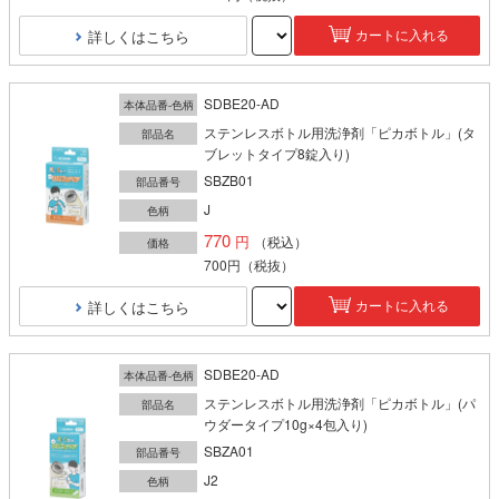
詳しくはこちら
カートに入れる
SDBE20-AD
本体品番-色柄
ステンレスボトル用洗浄剤「ピカボトル」(タ
部品名
ブレットタイプ8錠入り)
SBZB01
部品番号
J
色柄
770
（税込）
価格
700円
（税抜）
詳しくはこちら
カートに入れる
SDBE20-AD
本体品番-色柄
ステンレスボトル用洗浄剤「ピカボトル」(パ
部品名
ウダータイプ10g×4包入り)
SBZA01
部品番号
J2
色柄