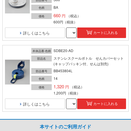
部品番号
BA
色柄
660
（税込）
価格
600円
（税抜）
詳しくはこちら
カートに入れる
SDBE20-AD
本体品番-色柄
ステンレスクールボトル せんカバーセット
部品名
(キャップパッキン付、せんは別売)
BB453804L
部品番号
14
色柄
1,320
（税込）
価格
1,200円
（税抜）
詳しくはこちら
カートに入れる
本サイトのご利用ガイド