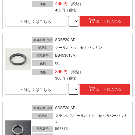
495
（税込）
価格
450円
（税抜）
詳しくはこちら
カートに入れる
SDBE20-AD
本体品番-色柄
クールボトル せんパッキン
部品名
BB453016M
部品番号
00
色柄
396
（税込）
価格
360円
（税抜）
詳しくはこちら
カートに入れる
SDBE20-AD
本体品番-色柄
ステンレスクールボトル せんカバーパッキ
部品名
ン
567773
部品番号