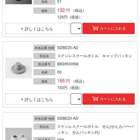
01
色柄
132
（税込）
価格
120円
（税抜）
詳しくはこちら
カートに入れる
SDBE20-AD
本体品番-色柄
ステンレスクールボトル キャップパッキン
部品名
BB395009M
部品番号
00
色柄
165
（税込）
価格
150円
（税抜）
詳しくはこちら
カートに入れる
SDBE20-AD
本体品番-色柄
ステンレスクールボトル せん(せんカバーパ
部品名
ッキン、せんパッキン付)
S66