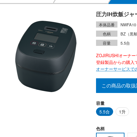
圧力IH炊飯ジャ
本体品番
NWFA10
色柄
BZ（黒
容量
5.5合
ZOJIRUSHIオー
登録製品からの購入で2
オーナーサービスで
この商品の取扱
容量
5.5合
1升
色柄