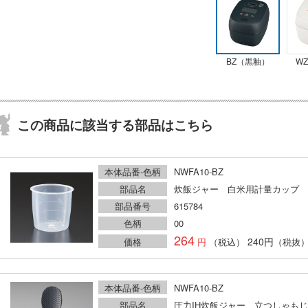
BZ（黒釉）
W
この商品に該当する部品はこちら
本体品番-色柄
NWFA10-BZ
部品名
炊飯ジャー 白米用計量カップ
部品番号
615784
色柄
00
264
240円
価格
（税込）
（税抜
本体品番-色柄
NWFA10-BZ
部品名
圧力IH炊飯ジャー 立つしゃもじ