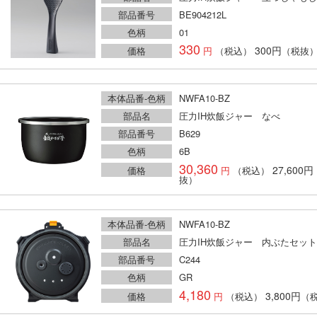
部品番号
BE904212L
色柄
01
330
300円
価格
（税込）
（税抜
本体品番-色柄
NWFA10-BZ
部品名
圧力IH炊飯ジャー なべ
部品番号
B629
色柄
6B
30,360
27,600円
価格
（税込）
抜）
本体品番-色柄
NWFA10-BZ
部品名
圧力IH炊飯ジャー 内ぶたセット
部品番号
C244
色柄
GR
4,180
3,800円
価格
（税込）
（