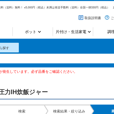
料（送料）無料！ ※5,000円（税込）未満は発送手数料（送料）全国一律330円（税込）
取扱説明書
ご
ポット
片付け・生活家電
調
ら探す
いが発生しています。必ず品番をご確認ください。
圧力IH炊飯ジャー
検索
検索結果・絞り込み