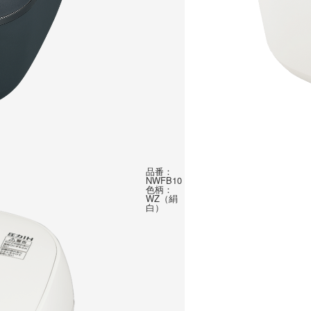
品番：
NWFB10
色柄：
WZ（絹
白）