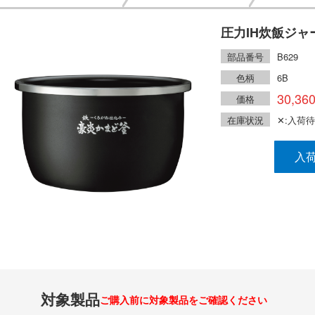
圧力IH炊飯ジャ
部品番号
B629
色柄
6B
30,36
価格
在庫状況
✕:入荷
入
対象製品
ご購入前に対象製品をご確認ください