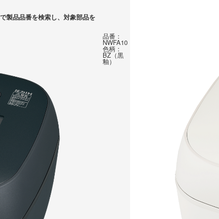
で製品品番を検索し、対象部品を
品番：
NWFA10
色柄：
BZ（黒
釉）