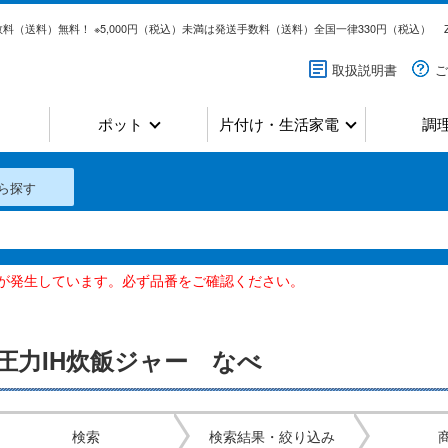
料（送料）無料！ ※5,000円（税込）未満は発送手数料（送料）全国一律330円（税込）
取扱説明書
ご
ポット
片付け・生活家電
調
ら探す
いが発生しています。必ず品番をご確認ください。
圧力IH炊飯ジャー なべ
検索
検索結果・絞り込み