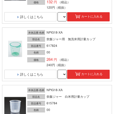
132
（税込）
価格
120円
（税抜）
詳しくはこちら
カートに入れる
NPIG18-XA
本体品番-色柄
炊飯ジャー用 無洗米用計量カップ
部品名
617824
部品番号
00
色柄
264
（税込）
価格
240円
（税抜）
詳しくはこちら
カートに入れる
NPIG18-XA
本体品番-色柄
炊飯ジャー 白米用計量カップ
部品名
615784
部品番号
00
色柄