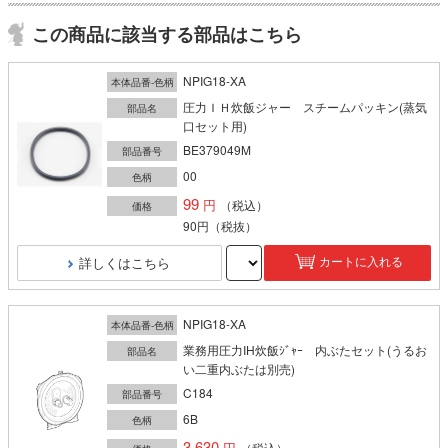
この商品に該当する部品はこちら
NPIG18-XA
本体品番-色柄
圧力ＩＨ炊飯ジャー スチームパッキン(蒸気
部品名
口セット用)
BE379049M
部品番号
00
色柄
99
（税込）
価格
90円
（税抜）
詳しくはこちら
カートに入れる
NPIG18-XA
本体品番-色柄
業務用圧力IH炊飯ｼﾞｬｰ 内ぶたセット(うるお
部品名
い二重内ぶたは別売)
C184
部品番号
6B
色柄
3,630
（税込）