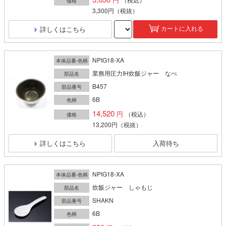
価格
3,300円
（税抜）
詳しくはこちら
カートに入れる
NPIG18-XA
本体品番-色柄
業務用圧力IH炊飯ジャー なべ
部品名
B457
部品番号
6B
色柄
14,520
（税込）
価格
13,200円
（税抜）
詳しくはこちら
入荷待ち
NPIG18-XA
本体品番-色柄
炊飯ジャー しゃもじ
部品名
SHAKN
部品番号
6B
色柄