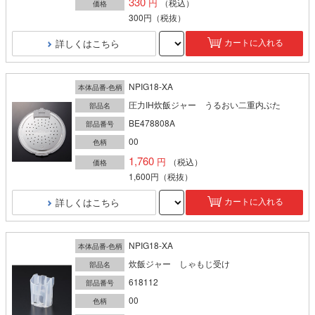
330
（税込）
価格
300円
（税抜）
詳しくはこちら
カートに入れる
NPIG18-XA
本体品番-色柄
圧力IH炊飯ジャー うるおい二重内ぶた
部品名
BE478808A
部品番号
00
色柄
1,760
（税込）
価格
1,600円
（税抜）
詳しくはこちら
カートに入れる
NPIG18-XA
本体品番-色柄
炊飯ジャー しゃもじ受け
部品名
618112
部品番号
00
色柄