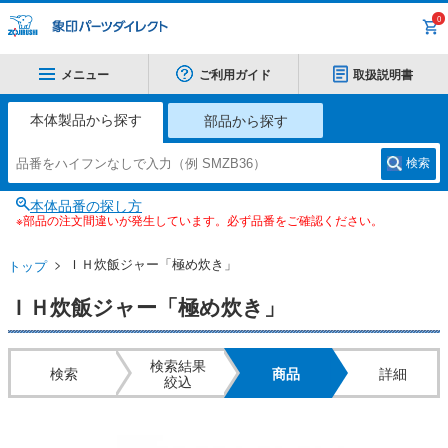
0
メニュー
ご利用ガイド
取扱説明書
本体製品から探す
部品から探す
検索
本体品番の探し方
※部品の注文間違いが発生しています。必ず品番をご確認ください。
ＩＨ炊飯ジャー「極め炊き」
トップ
ＩＨ炊飯ジャー「極め炊き」
検索結果
検索
商品
詳細
絞込