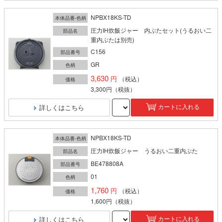
NPBX18KS-TD
本体品番-色柄
圧力IH炊飯ジャー 内ぶたセット(うるおい二
部品名
重内ぶたは別売)
C156
部品番号
GR
色柄
3,630
（税込）
価格
3,300円
（税抜）
詳しくはこちら
カートに入れる
NPBX18KS-TD
本体品番-色柄
圧力IH炊飯ジャー うるおい二重内ぶた
部品名
BE478808A
部品番号
01
色柄
1,760
（税込）
価格
1,600円
（税抜）
詳しくはこちら
カートに入れる