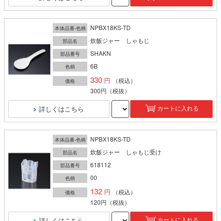
NPBX18KS-TD
本体品番-色柄
炊飯ジャー しゃもじ
部品名
SHAKN
部品番号
6B
色柄
330
（税込）
価格
300円
（税抜）
詳しくはこちら
カートに入れる
NPBX18KS-TD
本体品番-色柄
炊飯ジャー しゃもじ受け
部品名
618112
部品番号
00
色柄
132
（税込）
価格
120円
（税抜）
詳しくはこちら
カートに入れる