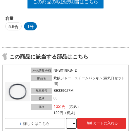
この商品の取扱説明書はこちら
容量
5.5合
1升
この商品に該当する部品はこちら
NPBX18KS-TD
本体品番-色柄
炊飯ジャー スチームパッキン(蒸気口セット
部品名
用)
BE339027M
部品番号
00
色柄
132
（税込）
価格
120円
（税抜）
詳しくはこちら
カートに入れる