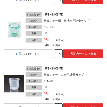
NPBX18KS-TD
本体品番-色柄
炊飯ジャー用 無洗米用計量カップ
部品名
617824
部品番号
00
色柄
264
（税込）
価格
240円
（税抜）
詳しくはこちら
カートに入れる
NPBX18KS-TD
本体品番-色柄
炊飯ジャー 白米用計量カップ
部品名
615784
部品番号
00
色柄
264
（税込）
価格
240円
（税抜）