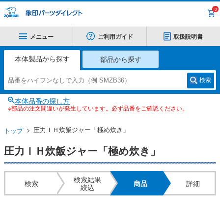
0
メニュー
ご利用ガイド
取扱説明書
本体製品から探す
部品から探す
検索
本体品番の探し方
※部品の注文間違いが発生しています。必ず品番をご確認ください。
圧力ＩＨ炊飯ジャー「極め炊き」
トップ
圧力ＩＨ炊飯ジャー「極め炊き」
検索結果
検索
商品
詳細
絞込