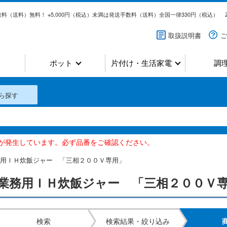
料（送料）無料！ ※5,000円（税込）未満は発送手数料（送料）全国一律330円（税込）
取扱説明書
ご
ポット
片付け・生活家電
調
ら探す
いが発生しています。必ず品番をご確認ください。
用ＩＨ炊飯ジャー 「三相２００Ｖ専用」
業務用ＩＨ炊飯ジャー 「三相２００Ｖ
検索
検索結果・絞り込み