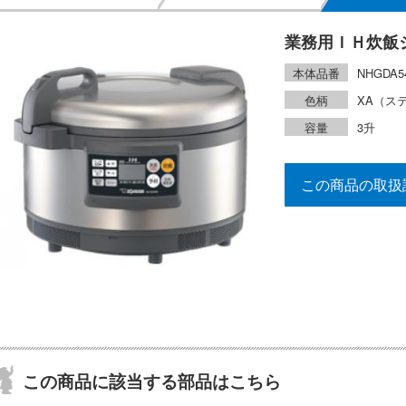
業務用ＩＨ炊飯
本体品番
NHGDA5
色柄
XA（ス
容量
3升
この商品の取扱
この商品に該当する部品はこちら