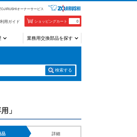
ZOJIRUSHIオーナーサービス
利用ガイド
ショッピングカート
0
理
業務用交換部品を探す
検索
する
専用」
商品
詳細