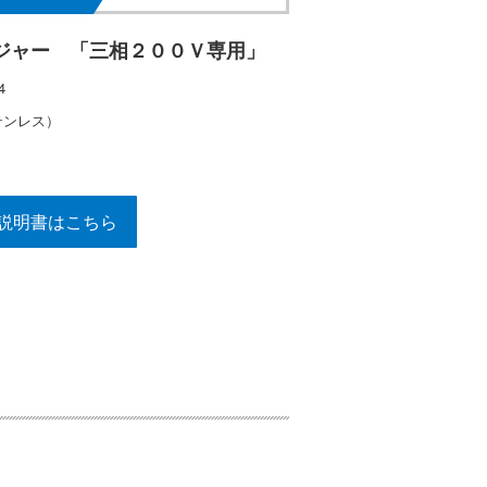
ジャー 「三相２００Ｖ専用」
4
テンレス）
説明書はこちら