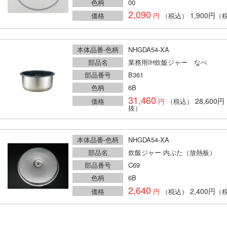
色柄
00
2,090
1,900円
価格
（税込）
（
本体品番-色柄
NHGDA54-XA
部品名
業務用IH炊飯ジャー なべ
部品番号
B361
色柄
6B
31,460
28,600円
価格
（税込）
抜）
本体品番-色柄
NHGDA54-XA
部品名
炊飯ジャー 内ぶた（放熱板）
部品番号
C69
色柄
6B
2,640
2,400円
価格
（税込）
（