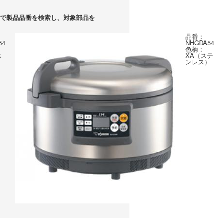
で製品品番を検索し、対象部品を
品番：
54
NHGDA54
色柄：
ス
XA（ステ
ンレス）