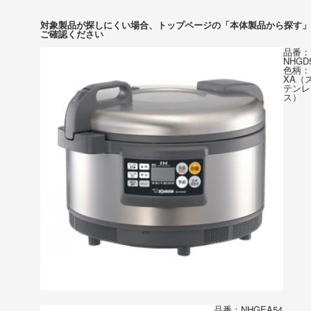
対象製品が探しにくい場合、トップページの「本体製品から探す」
ご確認ください
品番：
NHGD
色柄：
XA（
テンレ
ス）
品番：NHGEA54