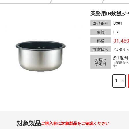
業務用IH炊飯ジ
部品番号
B361
色柄
6B
31,46
価格
在庫状況
△:残り
約1週間
お届け
※配送先
予定日
す
対象製品
ご購入前に対象製品をご確認ください