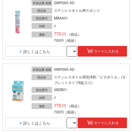
SMRS65-AD
本体品番-色柄
ステンレスボトル用スポンジ
部品名
MBAA01
部品番号
J
色柄
770
（税込）
価格
700円
（税抜）
詳しくはこちら
カートに入れる
SMRS65-AD
本体品番-色柄
ステンレスボトル用洗浄剤「ピカボトル」(タ
部品名
ブレットタイプ8錠入り)
SBZB01
部品番号
J
色柄
770
（税込）
価格
700円
（税抜）
詳しくはこちら
カートに入れる