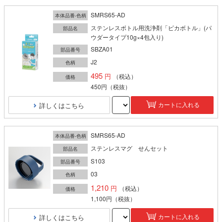
SMRS65-AD
本体品番-色柄
ステンレスボトル用洗浄剤「ピカボトル」(パ
部品名
ウダータイプ10g×4包入り)
SBZA01
部品番号
J2
色柄
495
（税込）
価格
450円
（税抜）
詳しくはこちら
カートに入れる
SMRS65-AD
本体品番-色柄
ステンレスマグ せんセット
部品名
S103
部品番号
03
色柄
1,210
（税込）
価格
1,100円
（税抜）
詳しくはこちら
カートに入れる