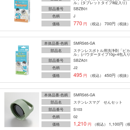
ル」(タブレットタイプ8錠入り)
部品番号
SBZB01
色柄
J
770
700円
価格
（税込）
（税抜
本体品番-色柄
SMRS65-GA
部品名
ステンレスボトル用洗浄剤「ピカ
ル」(パウダータイプ10g×4包入り
部品番号
SBZA01
色柄
J2
495
450円
価格
（税込）
（税抜
本体品番-色柄
SMRS65-GA
部品名
ステンレスマグ せんセット
部品番号
S103
色柄
02
1,210
1,100円
価格
（税込）
（