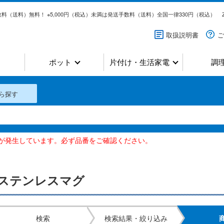
料（送料）無料！ ※5,000円（税込）未満は発送手数料（送料）全国一律330円（税込）
取扱説明書
ご
ポット
片付け・生活家電
調
ら探す
いが発生しています。必ず品番をご確認ください。
ステンレスマグ
検索
検索結果・絞り込み