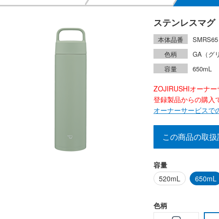
ステンレスマグ
本体品番
SMRS65
色柄
GA（グ
容量
650mL
ZOJIRUSHIオー
登録製品からの購入で2
オーナーサービスで
この商品の取扱
容量
520mL
650mL
色柄