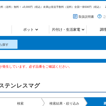
料（送料）無料！ ※5,000円（税込）未満は発送手数料（送料）全国一律330円（税込）
取扱説明書
ご
ポット
片付け・生活家電
調
ら探す
いが発生しています。必ず品番をご確認ください。
ステンレスマグ
検索
検索結果・絞り込み