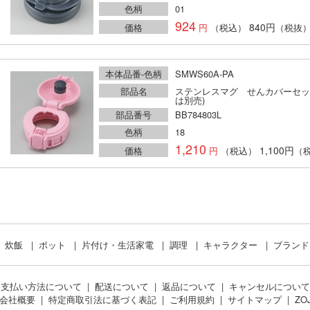
色柄
01
924
840円
価格
（税込）
（税抜
本体品番-色柄
SMWS60A-PA
部品名
ステンレスマグ せんカバーセッ
は別売)
部品番号
BB784803L
色柄
18
1,210
1,100円
価格
（税込）
（
炊飯
ポット
片付け・生活家電
調理
キャラクター
ブラン
お支払い方法について
配送について
返品について
キャンセルについて
会社概要
特定商取引法に基づく表記
ご利用規約
サイトマップ
ZO