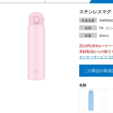
ステンレスマグ
本体品番
SMWS6
色柄
PA（ピ
容量
600mL
ZOJIRUSHIオー
登録製品からの購入で2
オーナーサービスで
この商品の取扱
色柄