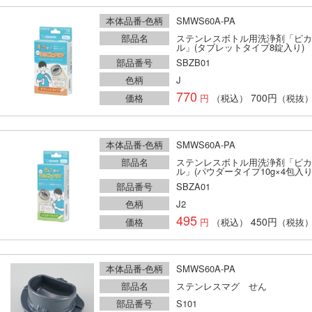
本体品番-色柄
SMWS60A-PA
部品名
ステンレスボトル用洗浄剤「ピカ
ル」(タブレットタイプ8錠入り)
部品番号
SBZB01
色柄
J
770
700円
価格
（税込）
（税抜
本体品番-色柄
SMWS60A-PA
部品名
ステンレスボトル用洗浄剤「ピカ
ル」(パウダータイプ10g×4包入り
部品番号
SBZA01
色柄
J2
495
450円
価格
（税込）
（税抜
本体品番-色柄
SMWS60A-PA
部品名
ステンレスマグ せん
部品番号
S101