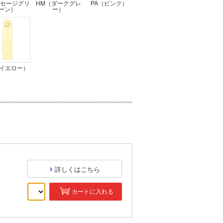
（セージグリ
HM（ダークグレ
PA（ピンク）
ーン）
ー）
（イエロー）
詳しくはこちら
カートに入れる
）