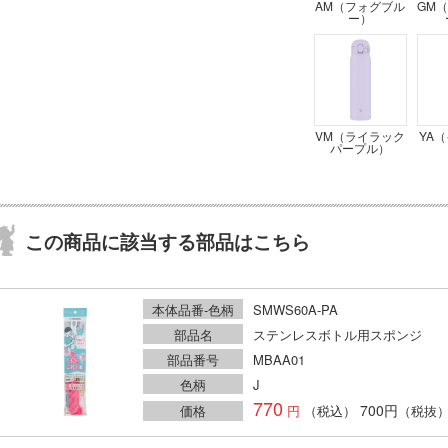
AM（フォグブル
GM
ー）
VM（ライラック
YA
パープル）
この商品に該当する部品はこちら
本体品番-色柄
SMWS60A-PA
部品名
ステンレスボトル用スポンジ
部品番号
MBAA01
色柄
J
770
700円
価格
（税込）
（税抜