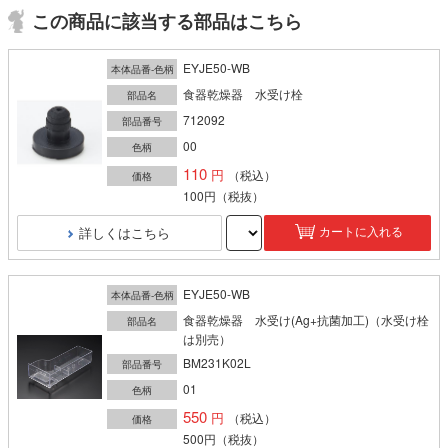
この商品に該当する部品はこちら
EYJE50-WB
本体品番-色柄
食器乾燥器 水受け栓
部品名
712092
部品番号
00
色柄
110
（税込）
価格
100円
（税抜）
詳しくはこちら
カートに入れる
EYJE50-WB
本体品番-色柄
食器乾燥器 水受け(Ag+抗菌加工)（水受け栓
部品名
は別売）
BM231K02L
部品番号
01
色柄
550
（税込）
価格
500円
（税抜）