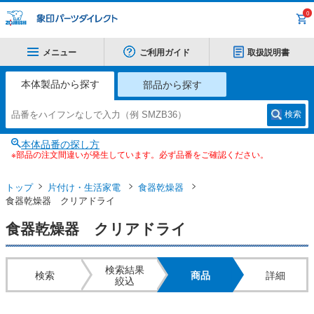
0
メニュー
ご利用ガイド
取扱説明書
本体製品から探す
部品から探す
検索
本体品番の探し方
※部品の注文間違いが発生しています。必ず品番をご確認ください。
トップ
片付け・生活家電
食器乾燥器
食器乾燥器 クリアドライ
食器乾燥器 クリアドライ
検索結果
検索
商品
詳細
絞込