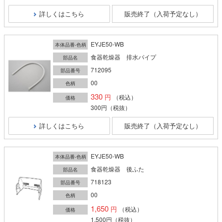
詳しくはこちら
販売終了（入荷予定なし）
EYJE50-WB
本体品番-色柄
食器乾燥器 排水パイプ
部品名
712095
部品番号
00
色柄
330
（税込）
価格
300円
（税抜）
詳しくはこちら
販売終了（入荷予定なし）
EYJE50-WB
本体品番-色柄
食器乾燥器 後ふた
部品名
718123
部品番号
00
色柄
1,650
（税込）
価格
1,500円
（税抜）