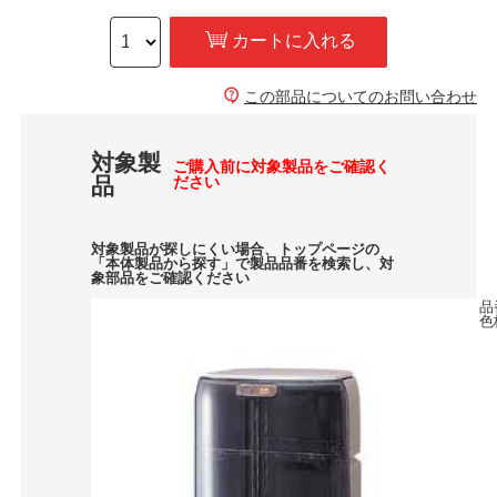
カートに入れる
この部品についてのお問い合わせ
対象製
ご購入前に対象製品をご確認く
品
ださい
対象製品が探しにくい場合、トップページの
「本体製品から探す」で製品品番を検索し、対
象部品をご確認ください
品
色