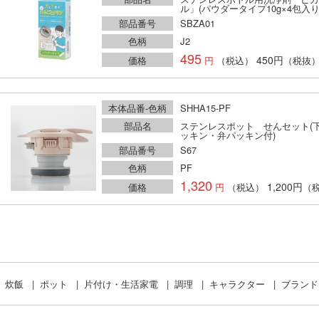
ル」(パウダータイプ10g×4包入り
部品番号
SBZA01
色柄
J2
495
450円
価格
（税込）
（税抜
本体品番-色柄
SHHA15-PF
部品名
ステンレスポット せんセット(
ッキン・弁パッキン付)
部品番号
S67
色柄
PF
1,320
1,200円
価格
（税込）
（
炊飯
ポット
片付け・生活家電
調理
キャラクター
ブラン