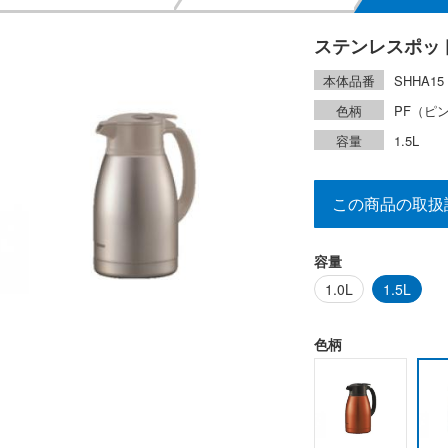
ステンレスポッ
本体品番
SHHA15
色柄
PF（ピ
容量
1.5L
この商品の取扱
容量
1.0L
1.5L
色柄