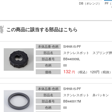
DB（オレンジ）
PF
この商品に該当する部品はこちら
本体品番-色柄
SHHA15-PF
部品名
ステンレスポット スプリング押
部品番号
BB440009L
色柄
00
132
120円
価格
（税込）
（税抜
本体品番-色柄
SHHA15-PF
部品名
ステンレスポット 弁パッキン
部品番号
BB440017M
色柄
00