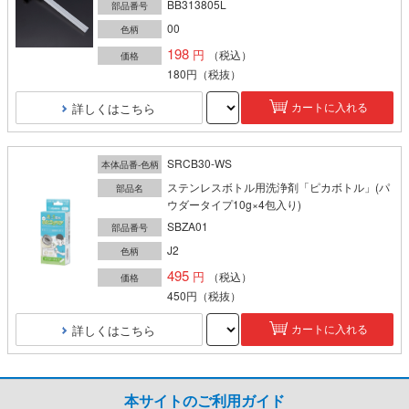
BB313805L
部品番号
00
色柄
198
（税込）
価格
180円
（税抜）
詳しくはこちら
カートに入れる
SRCB30-WS
本体品番-色柄
ステンレスボトル用洗浄剤「ピカボトル」(パ
部品名
ウダータイプ10g×4包入り)
SBZA01
部品番号
J2
色柄
495
（税込）
価格
450円
（税抜）
詳しくはこちら
カートに入れる
本サイトのご利用ガイド