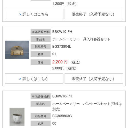
1,200円
（税抜）
詳しくはこちら
販売終了（入荷予定なし）
BBKW10-PH
本体品番-色柄
ホームベーカリー 具入れ容器セット
部品名
BG373804L
部品番号
01
色柄
2,200
（税込）
価格
2,000円
（税抜）
詳しくはこちら
販売終了（入荷予定なし）
BBKW10-PH
本体品番-色柄
ホームベーカリー パンケースセット(羽根は
部品名
別売)
BG305803G
部品番号
00
色柄