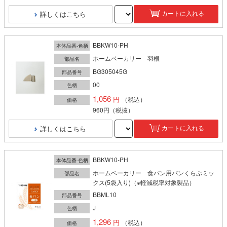
詳しくはこちら
カートに入れる
BBKW10-PH
本体品番-色柄
ホームベーカリー 羽根
部品名
BG305045G
部品番号
00
色柄
1,056
（税込）
価格
960円
（税抜）
詳しくはこちら
カートに入れる
BBKW10-PH
本体品番-色柄
ホームベーカリー 食パン用パンくらぶミッ
部品名
クス(5袋入り)（※軽減税率対象製品）
BBML10
部品番号
J
色柄
1,296
（税込）
価格