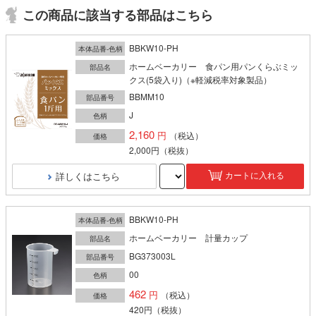
この商品に該当する部品はこちら
BBKW10-PH
本体品番-色柄
ホームベーカリー 食パン用パンくらぶミッ
部品名
クス(5袋入り)（※軽減税率対象製品）
BBMM10
部品番号
J
色柄
2,160
（税込）
価格
2,000円
（税抜）
詳しくはこちら
カートに入れる
BBKW10-PH
本体品番-色柄
ホームベーカリー 計量カップ
部品名
BG373003L
部品番号
00
色柄
462
（税込）
価格
420円
（税抜）