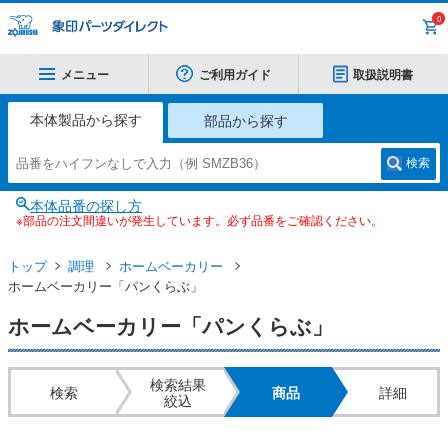
0
メニュー
ご利用ガイド
取扱説明書
本体製品から探す
部品から探す
検索
本体品番の探し方
※部品の注文間違いが発生しています。必ず品番をご確認ください。
トップ
調理
ホームベーカリー
ホームベーカリー「パンくらぶ」
ホームベーカリー「パンくらぶ」
検索結果
検索
商品
詳細
絞込