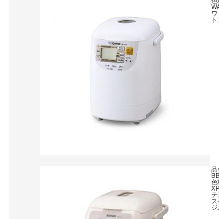
色
W
ワ
ト
品
B
色
X
テ
ス
ジ