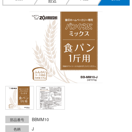
絞込
BBMM10
部品番号
J
色柄