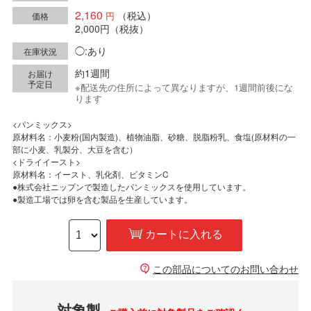
2,160
（税込）
価格
2,000円
（税抜）
◯:あり
在庫状況
約1週間
お届け
予定日
※配送先の住所によって異なりますが、1週間前後にな
ります
<パンミックス>

原材料名：小麦粉(国内製造)、植物油脂、砂糖、脱脂粉乳、食塩(原材料の一
部に小麦、乳製分、大豆を含む）

<ドライイースト>

原材料名：イースト、乳化剤、ビタミンC

●株式会社ニップンで製造したパンミックスを使用しています。

●製造工場では卵を含む製品を生産しています。
カートに入れる
この部品についてのお問い合わせ
対象製