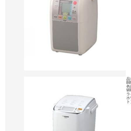
品
B
色
W
ラ
ホ
ト