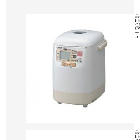
品
B
色
C
ー
ユ
品
B