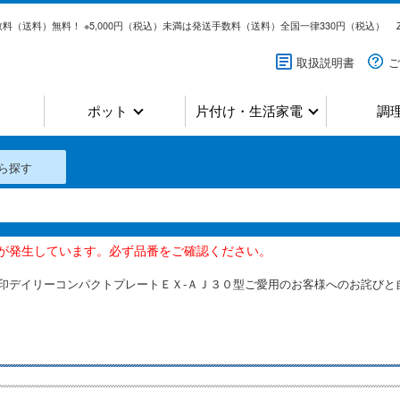
料（送料）無料！ ※5,000円（税込）未満は発送手数料（送料）全国一律330円（税込）
取扱説明書
ご
ポット
片付け・生活家電
調
ら探す
いが発生しています。必ず品番をご確認ください。
印デイリーコンパクトプレートＥＸ-ＡＪ３０型ご愛用のお客様へのお詫びと