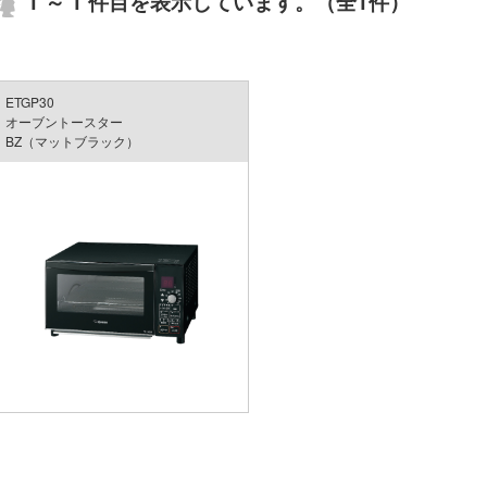
1 ～ 1 件目を表示しています。（全1件）
1
ETGP30
オーブントースター
BZ（マットブラック）
1