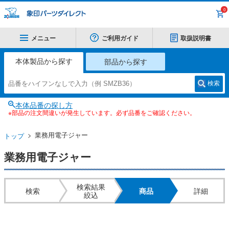
0
メニュー
ご利用ガイド
取扱説明書
本体製品から探す
部品から探す
検索
本体品番の探し方
※部品の注文間違いが発生しています。必ず品番をご確認ください。
業務用電子ジャー
トップ
業務用電子ジャー
検索結果
検索
商品
詳細
絞込