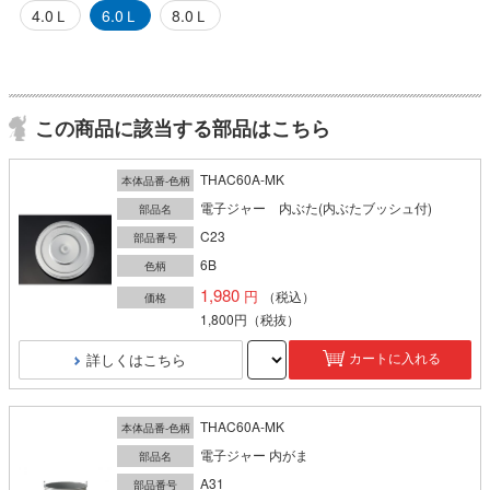
4.0Ｌ
6.0Ｌ
8.0Ｌ
この商品に該当する部品はこちら
THAC60A-MK
本体品番-色柄
電子ジャー 内ぶた(内ぶたブッシュ付)
部品名
C23
部品番号
6B
色柄
1,980
（税込）
価格
1,800円
（税抜）
詳しくはこちら
カートに入れる
THAC60A-MK
本体品番-色柄
電子ジャー 内がま
部品名
A31
部品番号