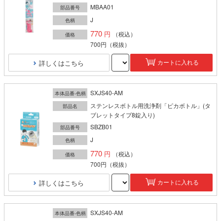
MBAA01
部品番号
J
色柄
770
（税込）
価格
700円
（税抜）
詳しくはこちら
カートに入れる
SXJS40-AM
本体品番-色柄
ステンレスボトル用洗浄剤「ピカボトル」(タ
部品名
ブレットタイプ8錠入り)
SBZB01
部品番号
J
色柄
770
（税込）
価格
700円
（税抜）
詳しくはこちら
カートに入れる
SXJS40-AM
本体品番-色柄