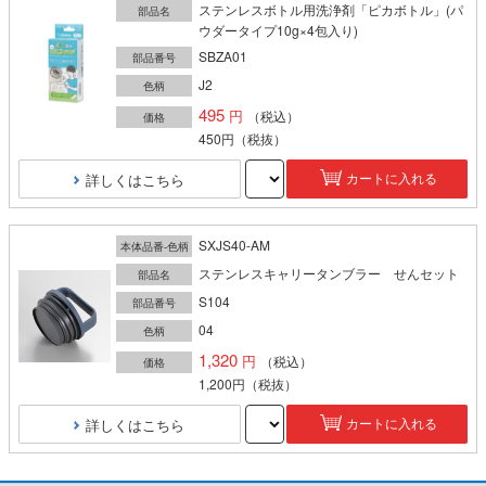
ステンレスボトル用洗浄剤「ピカボトル」(パ
部品名
ウダータイプ10g×4包入り)
SBZA01
部品番号
J2
色柄
495
（税込）
価格
450円
（税抜）
詳しくはこちら
カートに入れる
SXJS40-AM
本体品番-色柄
ステンレスキャリータンブラー せんセット
部品名
S104
部品番号
04
色柄
1,320
（税込）
価格
1,200円
（税抜）
詳しくはこちら
カートに入れる