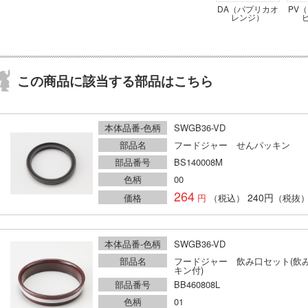
DA（パプリカオ
PV
レンジ）
この商品に該当する部品はこちら
本体品番-色柄
SWGB36-VD
部品名
フードジャー せんパッキン
部品番号
BS140008M
色柄
00
264
240円
価格
（税込）
（税抜
本体品番-色柄
SWGB36-VD
部品名
フードジャー 飲み口セット(飲
キン付)
部品番号
BB460808L
色柄
01