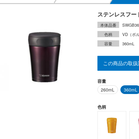
ステンレスフー
本体品番
SWGB36
色柄
VD（ボ
容量
360mL
この商品の取扱
容量
260mL
360mL
色柄