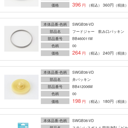
396
360円
価格
（税込）
（税抜
本体品番-色柄
SWGB36-VD
部品名
フードジャー 飲み口パッキン
部品番号
BB460011M
色柄
00
264
240円
価格
（税込）
（税抜
本体品番-色柄
SWGB36-VD
部品名
弁パッキン
部品番号
BB412006M
色柄
00
198
180円
価格
（税込）
（税抜
本体品番-色柄
SWGB36-VD
部品名
ステンレスボトル用洗浄剤「ピカ