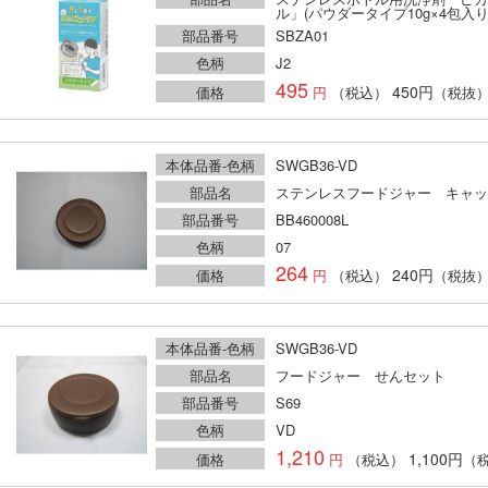
ル」(パウダータイプ10g×4包入り
部品番号
SBZA01
色柄
J2
495
450円
価格
（税込）
（税抜
本体品番-色柄
SWGB36-VD
部品名
ステンレスフードジャー キャッ
部品番号
BB460008L
色柄
07
264
240円
価格
（税込）
（税抜
本体品番-色柄
SWGB36-VD
部品名
フードジャー せんセット
部品番号
S69
色柄
VD
1,210
1,100円
価格
（税込）
（