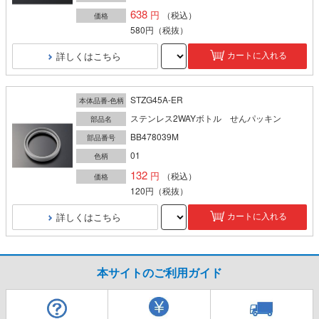
638
（税込）
価格
580円
（税抜）
詳しくはこちら
カートに入れる
STZG45A-ER
本体品番-色柄
ステンレス2WAYボトル せんパッキン
部品名
BB478039M
部品番号
01
色柄
132
（税込）
価格
120円
（税抜）
詳しくはこちら
カートに入れる
本サイトのご利用ガイド