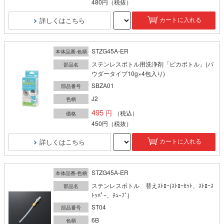
480円
（税抜）
詳しくはこちら
カートに入れる
STZG45A-ER
本体品番-色柄
ステンレスボトル用洗浄剤「ピカボトル」(パ
部品名
ウダータイプ10g×4包入り)
SBZA01
部品番号
J2
色柄
495
（税込）
価格
450円
（税抜）
詳しくはこちら
カートに入れる
STZG45A-ER
本体品番-色柄
ステンレスボトル 替えｽﾄﾛｰ(ｽﾄﾛｰｾｯﾄ、ｽﾄﾛｰｽ
部品名
ﾄｯﾊﾟｰ、ﾁｭｰﾌﾞ)
ST04
部品番号
6B
色柄