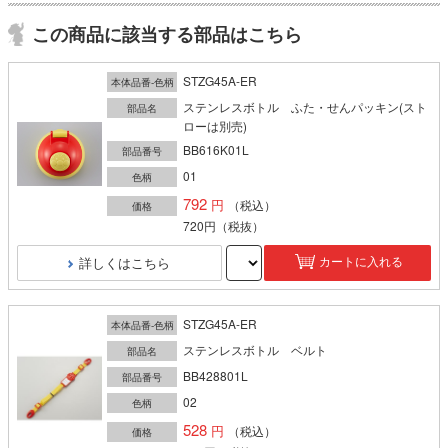
この商品に該当する部品はこちら
STZG45A-ER
本体品番-色柄
ステンレスボトル ふた・せんパッキン(スト
部品名
ローは別売)
BB616K01L
部品番号
01
色柄
792
（税込）
価格
720円
（税抜）
詳しくはこちら
カートに入れる
STZG45A-ER
本体品番-色柄
ステンレスボトル ベルト
部品名
BB428801L
部品番号
02
色柄
528
（税込）
価格