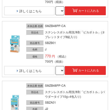
700円
（税抜）
詳しくはこちら
カートに入れる
SMZB48PP-CA
本体品番-色柄
ステンレスボトル用洗浄剤「ピカボトル」(タ
部品名
ブレットタイプ8錠入り)
SBZB01
部品番号
J
色柄
770
（税込）
価格
700円
（税抜）
詳しくはこちら
カートに入れる
SMZB48PP-CA
本体品番-色柄
ステンレスボトル用洗浄剤「ピカボトル」(パ
部品名
ウダータイプ10g×4包入り)
SBZA01
部品番号
J2
色柄