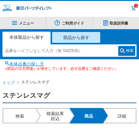
0
メニュー
ご利用ガイド
取扱説明書
本体製品から探す
部品から探す
検索
本体品番の探し方
※部品の注文間違いが発生しています。必ず品番をご確認ください。
ステンレスマグ
トップ
ステンレスマグ
検索結果
検索
商品
詳細
絞込