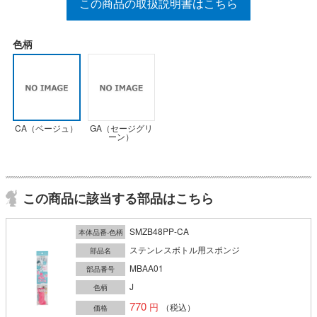
この商品の取扱説明書はこちら
色柄
CA（ベージュ）
GA（セージグリ
ーン）
この商品に該当する部品はこちら
SMZB48PP-CA
本体品番-色柄
ステンレスボトル用スポンジ
部品名
MBAA01
部品番号
J
色柄
770
（税込）
価格