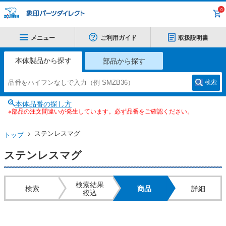
0
メニュー
ご利用ガイド
取扱説明書
本体製品から探す
部品から探す
検索
本体品番の探し方
※部品の注文間違いが発生しています。必ず品番をご確認ください。
ステンレスマグ
トップ
ステンレスマグ
検索結果
検索
商品
詳細
絞込