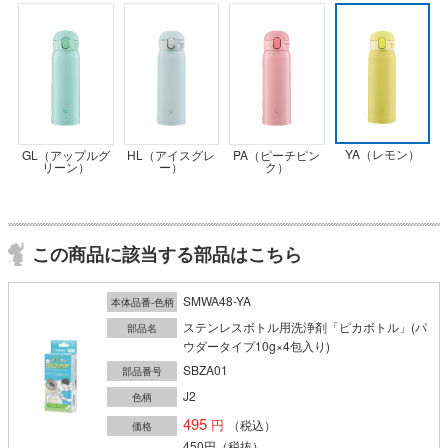
YA（レモン）
GL（アップルグ
PA（ピーチピン
HL（アイスグレ
リーン）
ク）
ー）
この商品に該当する部品はこちら
SMWA48-YA
本体品番-色柄
ステンレスボトル用洗浄剤「ピカボトル」(パ
部品名
ウダータイプ10g×4包入り)
SBZA01
部品番号
J2
色柄
495
（税込）
価格
450円
（税抜）