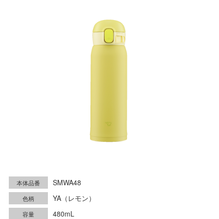
SMWA48
本体品番
YA（レモン）
色柄
480mL
容量