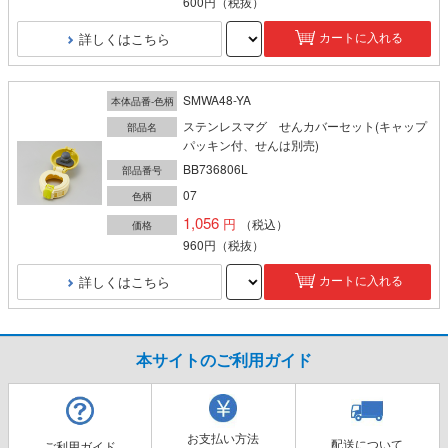
600円
（税抜）
詳しくはこちら
カートに入れる
SMWA48-YA
本体品番-色柄
ステンレスマグ せんカバーセット(キャップ
部品名
パッキン付、せんは別売)
BB736806L
部品番号
07
色柄
1,056
（税込）
価格
960円
（税抜）
詳しくはこちら
カートに入れる
本サイトのご利用ガイド
お支払い方法
配送について
ご利用ガイド