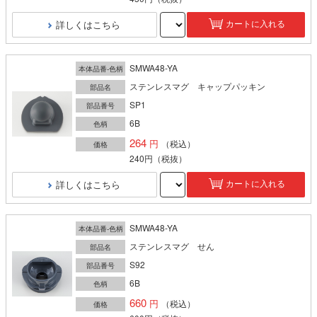
詳しくはこちら
カートに入れる
SMWA48-YA
本体品番-色柄
ステンレスマグ キャップパッキン
部品名
SP1
部品番号
6B
色柄
264
（税込）
価格
240円
（税抜）
詳しくはこちら
カートに入れる
SMWA48-YA
本体品番-色柄
ステンレスマグ せん
部品名
S92
部品番号
6B
色柄
660
（税込）
価格