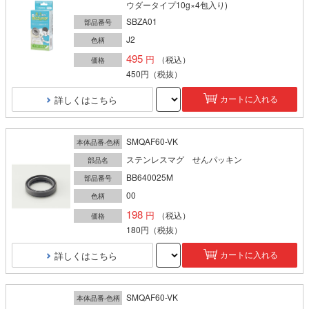
ウダータイプ10g×4包入り)
SBZA01
部品番号
J2
色柄
495
（税込）
価格
450円
（税抜）
詳しくはこちら
カートに入れる
SMQAF60-VK
本体品番-色柄
ステンレスマグ せんパッキン
部品名
BB640025M
部品番号
00
色柄
198
（税込）
価格
180円
（税抜）
詳しくはこちら
カートに入れる
SMQAF60-VK
本体品番-色柄