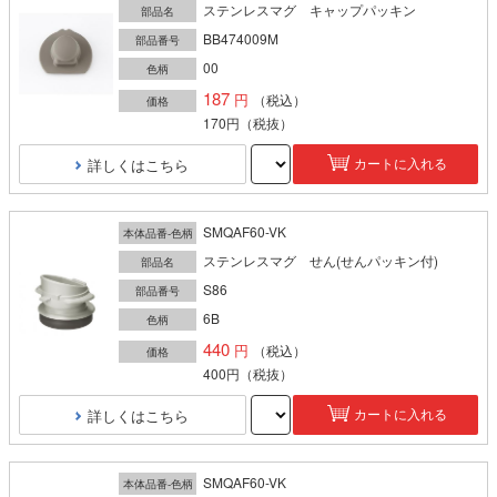
ステンレスマグ キャップパッキン
部品名
BB474009M
部品番号
00
色柄
187
（税込）
価格
170円
（税抜）
詳しくはこちら
カートに入れる
SMQAF60-VK
本体品番-色柄
ステンレスマグ せん(せんパッキン付)
部品名
S86
部品番号
6B
色柄
440
（税込）
価格
400円
（税抜）
詳しくはこちら
カートに入れる
SMQAF60-VK
本体品番-色柄