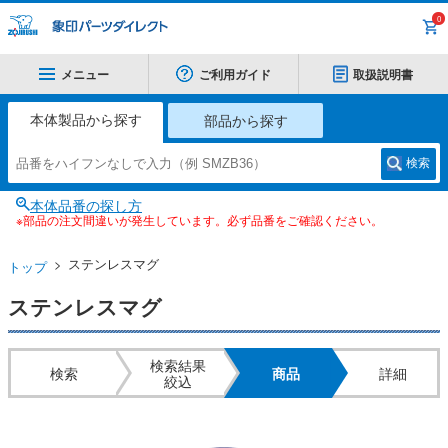
0
メニュー
ご利用ガイド
取扱説明書
本体製品から探す
部品から探す
検索
本体品番の探し方
※部品の注文間違いが発生しています。必ず品番をご確認ください。
ステンレスマグ
トップ
ステンレスマグ
検索結果
検索
商品
詳細
絞込