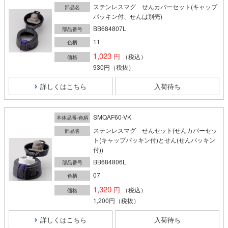
ステンレスマグ せんカバーセット(キャップ
部品名
パッキン付、せんは別売)
BB684807L
部品番号
11
色柄
1,023
（税込）
価格
930円
（税抜）
詳しくはこちら
入荷待ち
SMQAF60-VK
本体品番-色柄
ステンレスマグ せんセット(せんカバーセッ
部品名
ト(キャップパッキン付)とせん(せんパッキン
付))
BB684806L
部品番号
07
色柄
1,320
（税込）
価格
1,200円
（税抜）
詳しくはこちら
入荷待ち