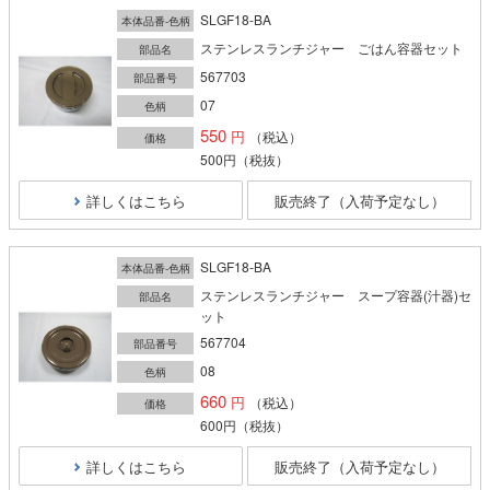
SLGF18-BA
本体品番-色柄
ステンレスランチジャー ごはん容器セット
部品名
567703
部品番号
07
色柄
550
（税込）
価格
500円
（税抜）
詳しくはこちら
販売終了（入荷予定なし）
SLGF18-BA
本体品番-色柄
ステンレスランチジャー スープ容器(汁器)セ
部品名
ット
567704
部品番号
08
色柄
660
（税込）
価格
600円
（税抜）
詳しくはこちら
販売終了（入荷予定なし）