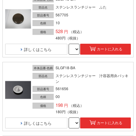
ステンレスランチジャー ふた
部品名
567705
部品番号
10
色柄
528
（税込）
価格
480円
（税抜）
詳しくはこちら
カートに入れる
SLGF18-BA
本体品番-色柄
ステンレスランチジャー 汁容器用弁パッキ
部品名
ン
561656
部品番号
00
色柄
198
（税込）
価格
180円
（税抜）
詳しくはこちら
カートに入れる