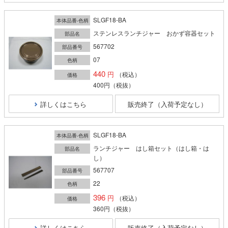
SLGF18-BA
本体品番-色柄
ステンレスランチジャー おかず容器セット
部品名
567702
部品番号
07
色柄
440
（税込）
価格
400円
（税抜）
詳しくはこちら
販売終了（入荷予定なし）
SLGF18-BA
本体品番-色柄
ランチジャー はし箱セット（はし箱・は
部品名
し）
567707
部品番号
22
色柄
396
（税込）
価格
360円
（税抜）
詳しくはこちら
販売終了（入荷予定なし）