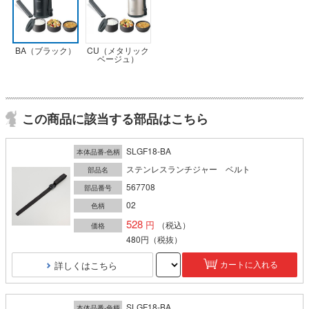
BA（ブラック）
CU（メタリック
ベージュ）
この商品に該当する部品はこちら
SLGF18-BA
本体品番-色柄
ステンレスランチジャー ベルト
部品名
567708
部品番号
02
色柄
528
（税込）
価格
480円
（税抜）
詳しくはこちら
カートに入れる
SLGF18-BA
本体品番-色柄