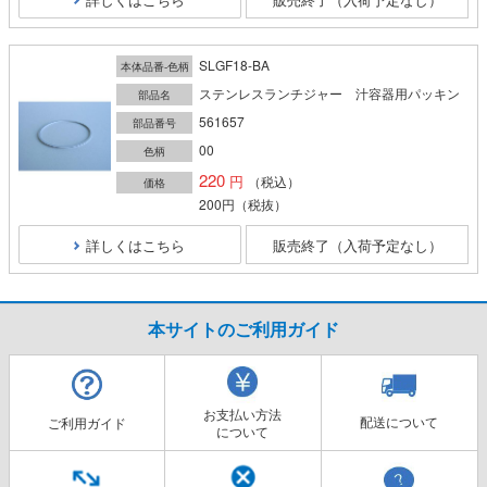
SLGF18-BA
本体品番-色柄
ステンレスランチジャー 汁容器用パッキン
部品名
561657
部品番号
00
色柄
220
（税込）
価格
200円
（税抜）
詳しくはこちら
販売終了（入荷予定なし）
本サイトのご利用ガイド
お支払い方法
配送について
ご利用ガイド
について