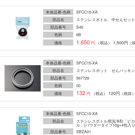
本体品番-色柄
SFCC15-XA
部品名
ステンレスボトル 中せんセット
部品番号
S45
色柄
6B
1,650
1,500円
価格
（税込）
（
本体品番-色柄
SFCC15-XA
部品名
ステンレスポット せんパッキン
部品番号
567729
色柄
00
132
120円
価格
（税込）
（税抜
本体品番-色柄
SFCC15-XA
部品名
ステンレスボトル用洗浄剤「ピカ
ル」(パウダータイプ10g×4包入り
部品番号
SBZA01