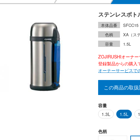
ステンレスボト
本体品番
SFCC15
色柄
XA（ス
容量
1.5L
ZOJIRUSHIオー
登録製品からの購入で2
オーナーサービスで
この商品の取扱
容量
1.3L
1.5L
1
色柄