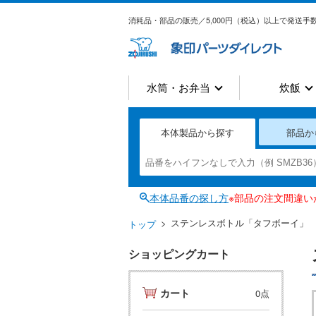
消耗品・部品の販売／5,000円（税込）以上で発送手数
水筒・お弁当
炊飯
本体製品から探す
部品か
本体品番の探し方
※部品の注文間違
ステンレスボトル「タフボーイ」
トップ
ショッピングカート
カート
0点