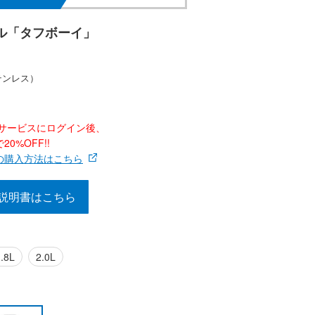
ル「タフボーイ」
テンレス）
ナーサービスにログイン後、
0%OFF!!
の購入方法はこちら
説明書はこちら
.8L
2.0L