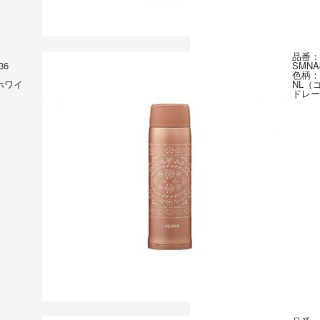
品番：
36
SMNA
色柄：
ホワイ
NL（
ドレー