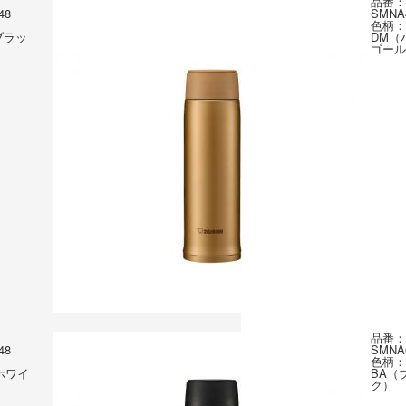
品番：
48
SMNA
色柄：
ブラッ
DM（
ゴール
品番：
48
SMNA
色柄：
ホワイ
BA（
ク）