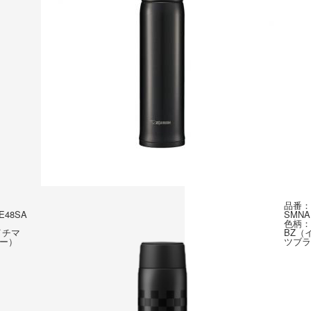
品番：
E48SA
SMNA
色柄：
イチマ
BZ（
ー）
ツブラ