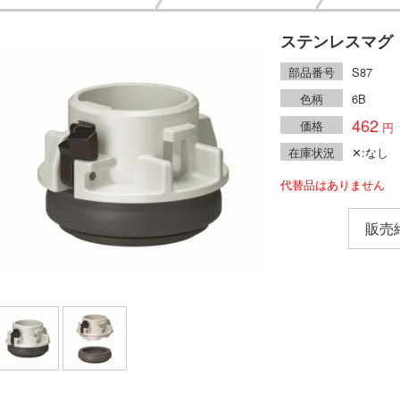
ステンレスマグ 
部品番号
S87
色柄
6B
462
価格
在庫状況
✕:なし
代替品はありません
販売