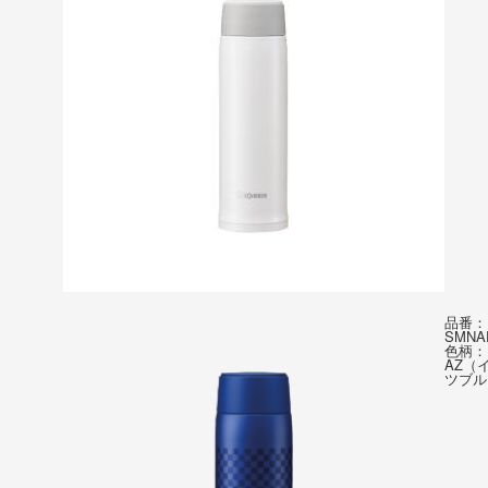
品番：
SMNA
色柄：
AZ（
ツブル