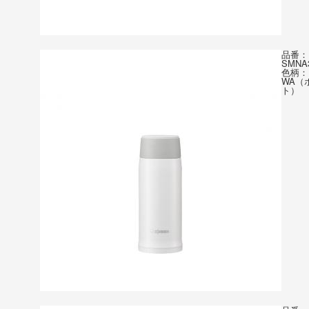
品番：
SMNA
色柄：
WA（
ト）