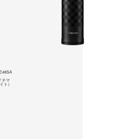
E48SA
イチマ
イト）