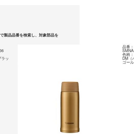
で製品品番を検索し、対象部品を
品番：
36
SMNA
色柄：
ブラッ
DM（
ゴール