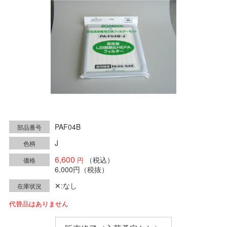
PAF04B
部品番号
J
色柄
6,600
（税込）
価格
6,000円
（税抜）
✕:なし
在庫状況
代替品はありません