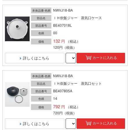
NWVJ18-BA
本体品番-色柄
ＩＨ炊飯ジャー 蒸気口ケース
部品名
BE407018L
部品番号
00
色柄
132
（税込）
価格
120円
（税抜）
詳しくはこちら
カートに入れる
NWVJ18-BA
本体品番-色柄
ＩＨ炊飯ジャー 蒸気口セット
部品名
BE407805A
部品番号
14
色柄
792
（税込）
価格
720円
（税抜）
詳しくはこちら
カートに入れる