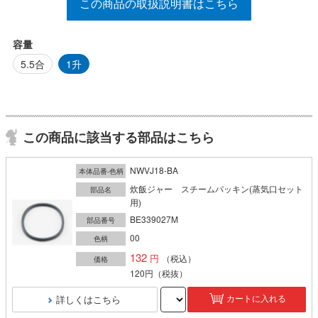
この商品の取扱説明書はこちら
容量
5.5合
1升
この商品に該当する部品はこちら
NWVJ18-BA
本体品番-色柄
炊飯ジャー スチームパッキン(蒸気口セット
部品名
用)
BE339027M
部品番号
00
色柄
132
（税込）
価格
120円
（税抜）
詳しくはこちら
カートに入れる