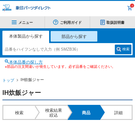
0
メニュー
ご利用ガイド
取扱説明書
本体製品から探す
部品から探す
検索
本体品番の探し方
※部品の注文間違いが発生しています。必ず品番をご確認ください。
IH炊飯ジャー
トップ
IH炊飯ジャー
検索結果
検索
商品
詳細
絞込