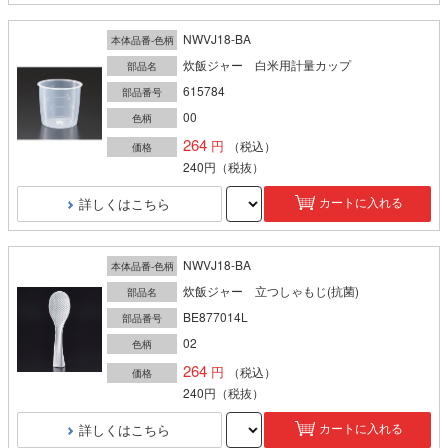
NWVJ18-BA
本体品番-色柄
炊飯ジャー 白米用計量カップ
部品名
615784
部品番号
00
色柄
264
（税込）
価格
240円
（税抜）
詳しくはこちら
カートに入れる
NWVJ18-BA
本体品番-色柄
炊飯ジャー 立つしゃもじ(抗菌)
部品名
BE877014L
部品番号
02
色柄
264
（税込）
価格
240円
（税抜）
詳しくはこちら
カートに入れる