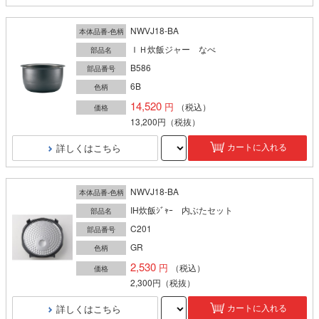
NWVJ18-BA
本体品番-色柄
ＩＨ炊飯ジャー なべ
部品名
B586
部品番号
6B
色柄
14,520
（税込）
価格
13,200円
（税抜）
詳しくはこちら
カートに入れる
NWVJ18-BA
本体品番-色柄
IH炊飯ｼﾞｬｰ 内ぶたセット
部品名
C201
部品番号
GR
色柄
2,530
（税込）
価格
2,300円
（税抜）
詳しくはこちら
カートに入れる