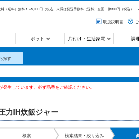
料（送料）無料！ ※5,000円（税込）未満は発送手数料（送料）全国一律330円（税込）
取扱説明書
ご
ポット
片付け・生活家電
調
ら探す
いが発生しています。必ず品番をご確認ください。
圧力IH炊飯ジャー
検索
検索結果・絞り込み