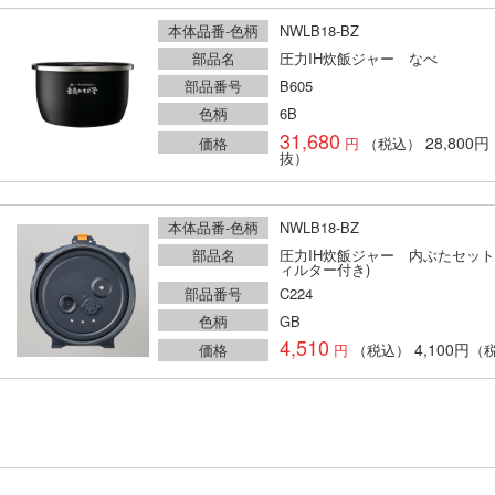
本体品番-色柄
NWLB18-BZ
部品名
圧力IH炊飯ジャー なべ
部品番号
B605
色柄
6B
31,680
28,800円
価格
（税込）
抜）
本体品番-色柄
NWLB18-BZ
部品名
圧力IH炊飯ジャー 内ぶたセット
ィルター付き)
部品番号
C224
色柄
GB
4,510
4,100円
価格
（税込）
（