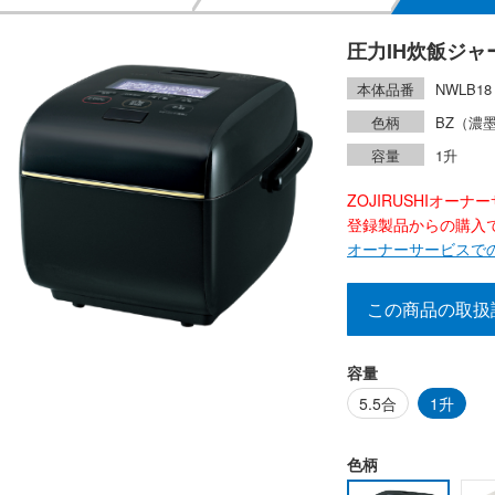
圧力IH炊飯ジャ
本体品番
NWLB18
色柄
BZ（濃
容量
1升
ZOJIRUSHIオー
登録製品からの購入で2
オーナーサービスで
この商品の取扱
容量
5.5合
1升
色柄