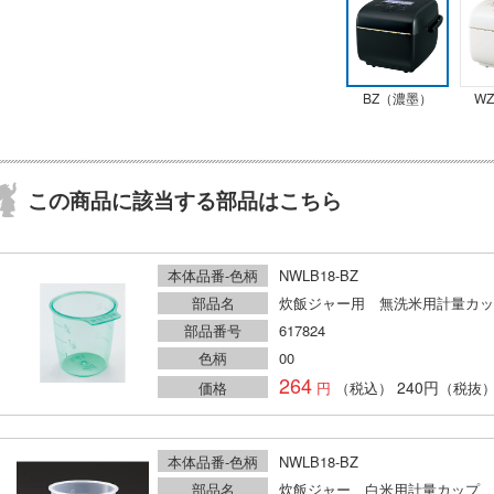
BZ（濃墨）
W
この商品に該当する部品はこちら
本体品番-色柄
NWLB18-BZ
部品名
炊飯ジャー用 無洗米用計量カッ
部品番号
617824
色柄
00
264
240円
価格
（税込）
（税抜
本体品番-色柄
NWLB18-BZ
部品名
炊飯ジャー 白米用計量カップ