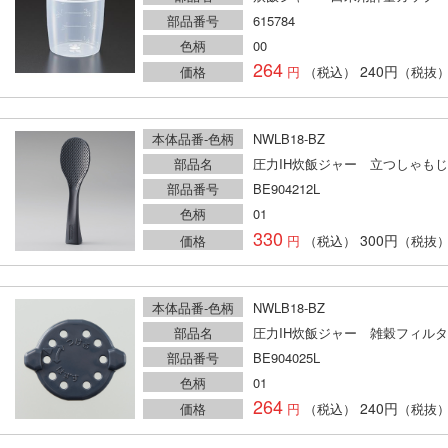
部品番号
615784
色柄
00
264
240円
価格
（税込）
（税抜
本体品番-色柄
NWLB18-BZ
部品名
圧力IH炊飯ジャー 立つしゃもじ
部品番号
BE904212L
色柄
01
330
300円
価格
（税込）
（税抜
本体品番-色柄
NWLB18-BZ
部品名
圧力IH炊飯ジャー 雑穀フィル
部品番号
BE904025L
色柄
01
264
240円
価格
（税込）
（税抜