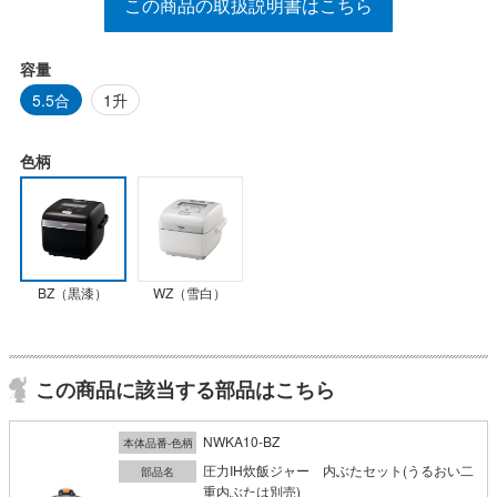
この商品の取扱説明書はこちら
容量
5.5合
1升
色柄
BZ（黒漆）
WZ（雪白）
この商品に該当する部品はこちら
NWKA10-BZ
本体品番-色柄
圧力IH炊飯ジャー 内ぶたセット(うるおい二
部品名
重内ぶたは別売)