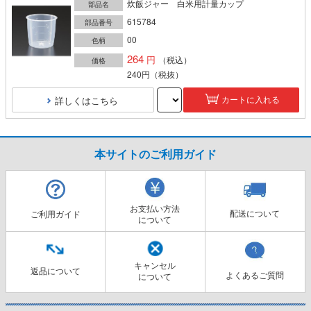
炊飯ジャー 白米用計量カップ
部品名
615784
部品番号
00
色柄
264
（税込）
価格
240円
（税抜）
詳しくはこちら
カートに入れる
本サイトのご利用ガイド
お支払い方法
配送について
ご利用ガイド
について
キャンセル
返品について
よくあるご質問
について