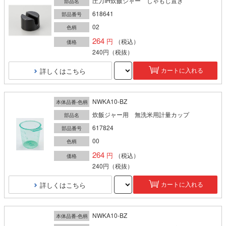
圧力IH炊飯ジャー しゃもじ置き
部品名
618641
部品番号
02
色柄
264
（税込）
価格
240円
（税抜）
詳しくはこちら
カートに入れる
NWKA10-BZ
本体品番-色柄
炊飯ジャー用 無洗米用計量カップ
部品名
617824
部品番号
00
色柄
264
（税込）
価格
240円
（税抜）
詳しくはこちら
カートに入れる
NWKA10-BZ
本体品番-色柄