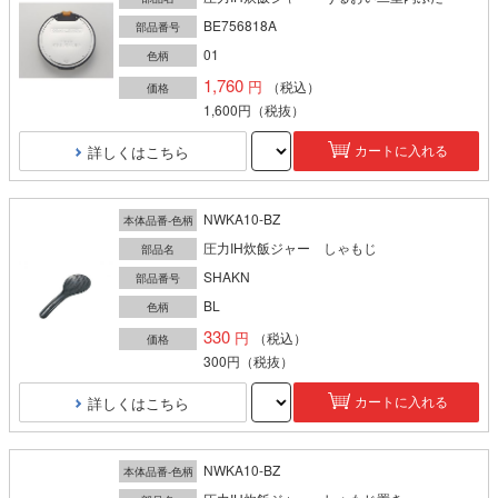
BE756818A
部品番号
01
色柄
1,760
（税込）
価格
1,600円
（税抜）
詳しくはこちら
カートに入れる
NWKA10-BZ
本体品番-色柄
圧力IH炊飯ジャー しゃもじ
部品名
SHAKN
部品番号
BL
色柄
330
（税込）
価格
300円
（税抜）
詳しくはこちら
カートに入れる
NWKA10-BZ
本体品番-色柄