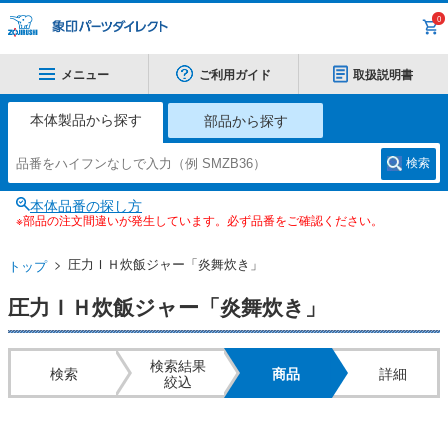
0
メニュー
ご利用ガイド
取扱説明書
本体製品から探す
部品から探す
検索
本体品番の探し方
※部品の注文間違いが発生しています。必ず品番をご確認ください。
圧力ＩＨ炊飯ジャー「炎舞炊き」
トップ
圧力ＩＨ炊飯ジャー「炎舞炊き」
検索結果
検索
商品
詳細
絞込