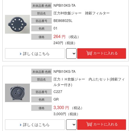
NPBI10KS-TA
本体品番-色柄
圧力IH炊飯ジャー 雑穀フィルター
部品名
BE868025L
部品番号
01
色柄
264
（税込）
価格
240円
（税抜）
詳しくはこちら
カートに入れる
NPBI10KS-TA
本体品番-色柄
圧力ＩＨ炊飯ジャー 内ぶたセット(雑穀フィ
部品名
ルター付き)
C227
部品番号
GR
色柄
3,300
（税込）
価格
3,000円
（税抜）
詳しくはこちら
カートに入れる