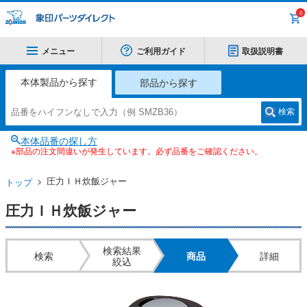
0
メニュー
ご利用ガイド
取扱説明書
本体製品から探す
部品から探す
検索
本体品番の探し方
※部品の注文間違いが発生しています。必ず品番をご確認ください。
圧力ＩＨ炊飯ジャー
トップ
圧力ＩＨ炊飯ジャー
検索結果
検索
商品
詳細
絞込