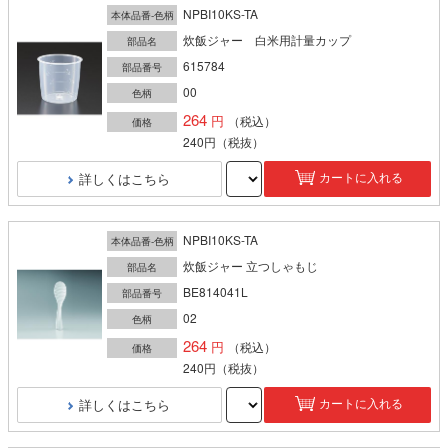
NPBI10KS-TA
本体品番-色柄
炊飯ジャー 白米用計量カップ
部品名
615784
部品番号
00
色柄
264
（税込）
価格
240円
（税抜）
詳しくはこちら
カートに入れる
NPBI10KS-TA
本体品番-色柄
炊飯ジャー 立つしゃもじ
部品名
BE814041L
部品番号
02
色柄
264
（税込）
価格
240円
（税抜）
詳しくはこちら
カートに入れる