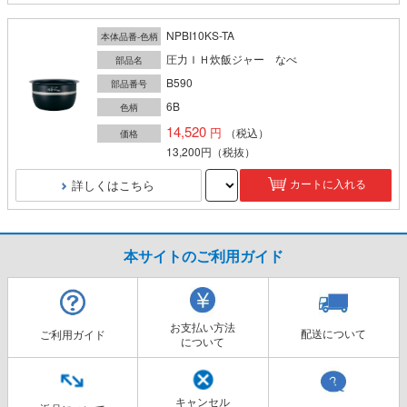
NPBI10KS-TA
本体品番-色柄
圧力ＩＨ炊飯ジャー なべ
部品名
B590
部品番号
6B
色柄
14,520
（税込）
価格
13,200円
（税抜）
詳しくはこちら
カートに入れる
本サイトのご利用ガイド
お支払い方法
配送について
ご利用ガイド
について
キャンセル