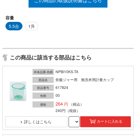
この商品の取扱説明書はこちら
容量
5.5合
1升
この商品に該当する部品はこちら
NPBI10KS-TA
本体品番-色柄
炊飯ジャー用 無洗米用計量カップ
部品名
617824
部品番号
00
色柄
264
（税込）
価格
240円
（税抜）
詳しくはこちら
カートに入れる