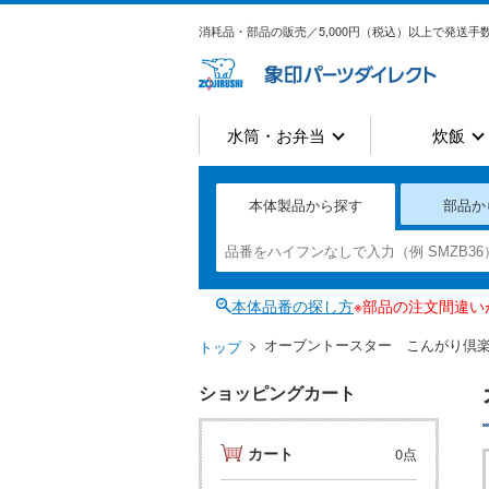
消耗品・部品の販売／5,000円（税込）以上で発送手数
水筒・お弁当
炊飯
本体製品から探す
部品か
本体品番の探し方
※部品の注文間違
オーブントースター こんがり倶
トップ
ショッピングカート
カート
0点